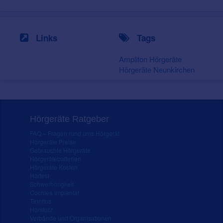
Links
Tags
Amplifon Hörgeräte
Hörgeräte Neunkirchen
Hörgeräte Ratgeber
FAQ – Fragen rund ums Hörgerät
Hörgeräte Preise
Gebrauchte Hörgeräte
Hörgerätebatterien
Hörgeräte Kosten
Hörtest
Schwerhörigkeit
Cochlea Implantat
Tinnitus
Hörsturz
Verbände und Organisationen