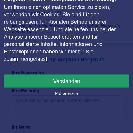
Um Ihnen einen optimalen Service zu bieten,
Bewertungen (0)
verwenden wir Cookies. Sie sind für den
reibungslosen, funktionalen Betrieb unserer
Es sind noch keine Bewertungen für Amplifon Hörgeräte
Webseite essenziell. Und sie helfen uns bei der
vorhanden.
Analyse unserer Besucherdaten und für
personalisierte Inhalte. Informationen und
Einstelloptionen haben wir
hier
für Sie
zusammengefasst.
Bewertung für Amplifon Hörgeräte
Ihre Bewertung
Verstanden
Ihre Meinung
Präferenzen
Ihr Name