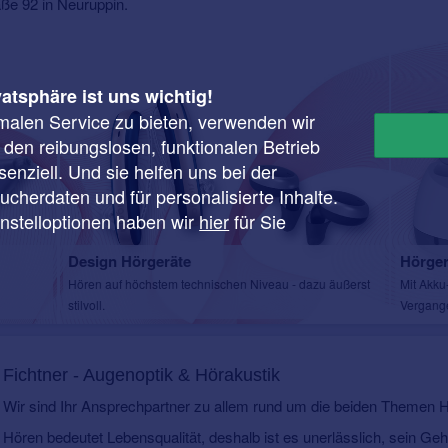
aße 92 in Neuruppin.
vatsphäre ist uns wichtig!
malen Service zu bieten, verwenden wir
r den reibungslosen, funktionalen Betrieb
enziell. Und sie helfen uns bei der
cherdaten und für personalisierte Inhalte.
instelloptionen haben wir
hier
für Sie
Design Hörgeräte
Hörger
Hören auf höchstem technischen Niveau - dazu äußerst
Mit Akku
stilvoll.
Vergange
Fichtner - Augenoptik & Hörakustik
Wir sind Ihr Ansprechpartner zu allem rund um die beiden Themen
Hören bedeutet Lebensqualität, deshalb ist es unerlässlich, sein Geh