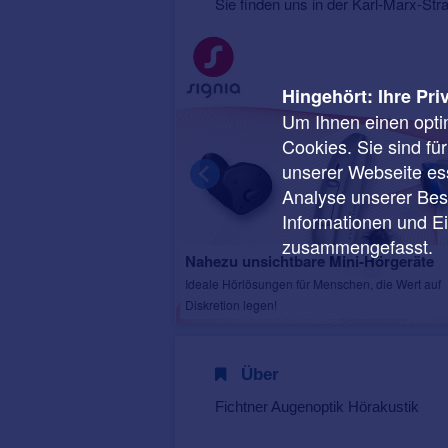
Sie finden uns in der Karl-Marx-Str
Hingehört: Ihre Pri
Um Ihnen einen opti
Cookies. Sie sind fü
unserer Webseite ess
Analyse unserer Besu
Informationen und E
zusammengefasst.
Nahezu unsichtbare Mini-Hörgeräte
 Batteriewechsel der
Ideale Hörlösungen für Menschen, die Wert auf
Diskretion legen!
Über
Fichtner Augenoptik Hörakustik