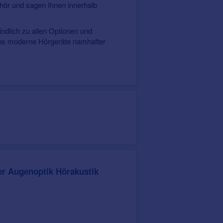
hör und sagen Ihnen innerhalb
.
indlich zu allen Optionen und
uns moderne Hörgeräte namhafter
tik beraten Sie gerne.
er Augenoptik Hörakustik