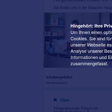
Sie finden uns in der Eibacher Haup
Hingehört: Ihre Pri
Um Ihnen einen opti
Cookies. Sie sind fü
unserer Webseite ess
Analyse unserer Besu
Informationen und E
zusammengefasst.
Inhabergeführt
Meisterpräsenz
Über
Hörgerätestudio Eibach Inh.
Martin Schrenker e. K.