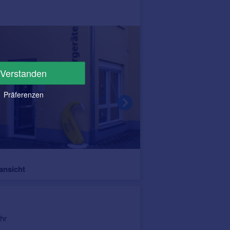
Verstanden
Präferenzen
Inhabergeführt
ansicht
Meisterpräsenz
hr