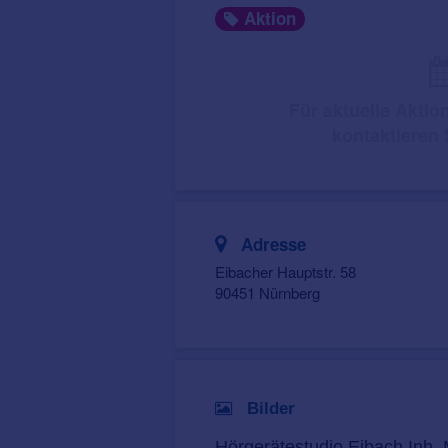
Aktion
Für aktuelle Akti
kontaktieren S
Adresse
Eibacher Hauptstr. 58
90451 Nürnberg
Bilder
Hörgerätestudio Eibach Inh. 