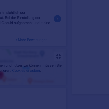
am 03.04.18
Peter H.
chtlich der
Leider konnte mein Wunschgerät we
ei der Einstellung der
kleinen Gehörgang nicht angewendet w
eduld aufgebracht und meine
aber die für mich beste Lösung gefunden
validiert]
Mehr Bewertungen
en und nutzen zu können, müssen Sie
ptieren.
Cookies erlauben
.