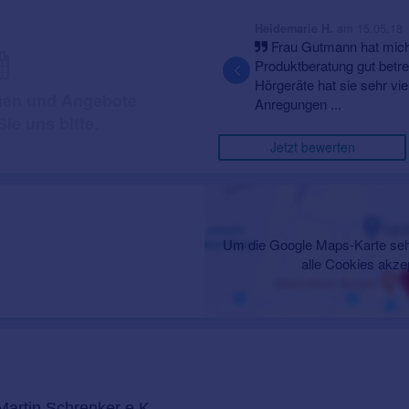
am 15.05.18
Heidemarie H.
Frau Gutmann hat mich hinsi
Produktberatung gut betreut. B
Hörgeräte hat sie sehr viel G
onen und Angebote
Anregungen ...
ie uns bitte.
Jetzt bewerten
Um die Google Maps-Karte seh
alle Cookies akze
Martin Schrenker e.K.