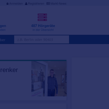
Anmelden
·
Registrieren
Markt-News
ngen
487 Hörgeräte
nden
in der Übersicht
ber
hrenker