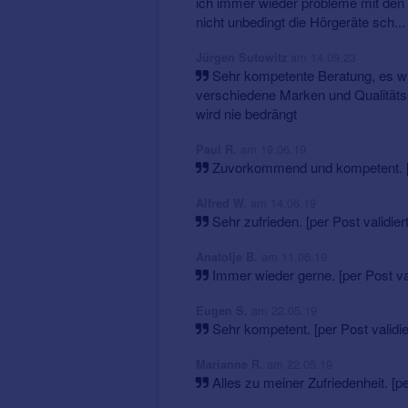
ich immer wieder probleme mit den
nicht unbedingt die Hörgeräte sch..
am 14.09.23
Jürgen Sutowitz
Sehr kompetente Beratung, es wir
verschiedene Marken und Qualitäts
wird nie bedrängt
am 19.06.19
Paul R.
Zuvorkommend und kompetent. [pe
am 14.06.19
Alfred W.
Sehr zufrieden. [per Post validiert
am 11.06.19
Anatolje B.
Immer wieder gerne. [per Post val
am 22.05.19
Eugen S.
Sehr kompetent. [per Post validie
am 22.05.19
Marianne R.
Alles zu meiner Zufriedenheit. [per