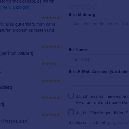
 Hörgeräten gehabt, es waren
.
[
mehr anzeigen
]
Ihre Meinung
d alles gut erklärt, man kann
stufen problemlos testen und
Ihr Name
r Post validiert]
]
Ihre E-Mail-Adresse (wird nich
idiert]
Ja, ich bin damit einversta
veröffentlicht und meine Da
rt]
Ja, bei Rückfragen dürfen S
 Post validiert]
Sie können Ihre Einwilligung jederze