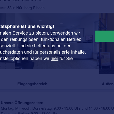
tstr. 58 in Nürnberg-Eibach.
vatsphäre ist uns wichtig!
malen Service zu bieten, verwenden wir
r den reibungslosen, funktionalen Betrieb
enziell. Und sie helfen uns bei der
cherdaten und für personalisierte Inhalte.
instelloptionen haben wir
hier
für Sie
Eingangsbereich
Außen
Unsere Öffnungszeiten:
Montag, Mittwoch, Donnerstag: 9:00 - 13:00 Uhr und 14:00 - 18:00 U
Dienstag, Freitag: 9:00 - 13:00 Uhr