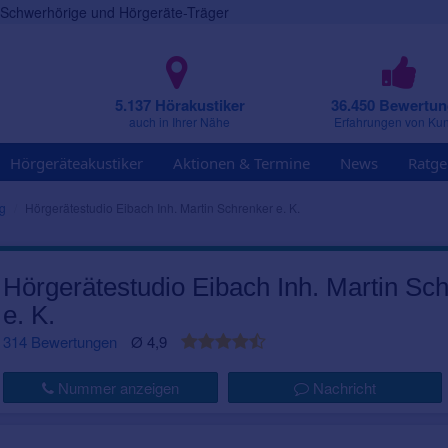
r Schwerhörige und Hörgeräte-Träger
5.137 Hörakustiker
36.450 Bewertu
auch in Ihrer Nähe
Erfahrungen von Ku
Hörgeräteakustiker
Aktionen & Termine
News
Ratge
g
Hörgerätestudio Eibach Inh. Martin Schrenker e. K.
Hörgerätestudio Eibach Inh. Martin Sc
e. K.
314 Bewertungen
Ø 4,9
Nummer anzeigen
Nachricht