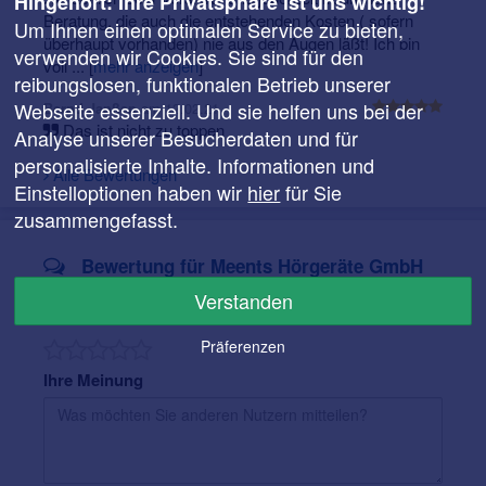
Hingehört: Ihre Privatsphäre ist uns wichtig!
Beratung, die auch die entstehenden Kosten ( sofern
Um Ihnen einen optimalen Service zu bieten,
überhaupt vorhanden) nie aus den Augen läßt! Ich bin
verwenden wir Cookies. Sie sind für den
voll ...
[
mehr anzeigen
]
reibungslosen, funktionalen Betrieb unserer
Webseite essenziell. Und sie helfen uns bei der
am 12.02.21
Bernd Janßen
Das ist nicht zu toppen
Analyse unserer Besucherdaten und für
personalisierte Inhalte. Informationen und
Alle Bewertungen
Einstelloptionen haben wir
hier
für Sie
zusammengefasst.
Bewertung für Meents Hörgeräte GmbH
Verstanden
Ihre Bewertung
Präferenzen
Ihre Meinung