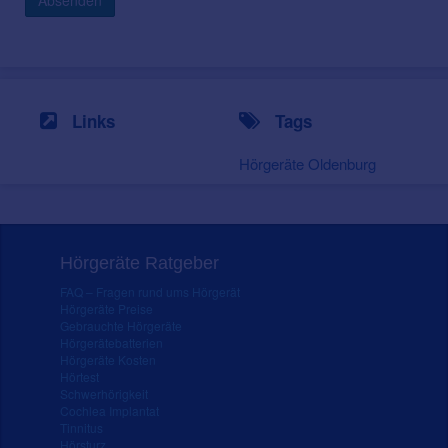
Absenden
Links
Tags
Hörgeräte Oldenburg
Hörgeräte Ratgeber
FAQ – Fragen rund ums Hörgerät
Hörgeräte Preise
Gebrauchte Hörgeräte
Hörgerätebatterien
Hörgeräte Kosten
Hörtest
Schwerhörigkeit
Cochlea Implantat
Tinnitus
Hörsturz