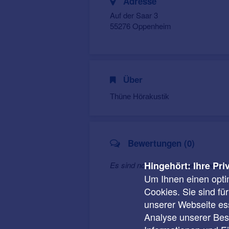
Adresse
Auf der Saar 3
55276 Oppenheim
Über
Thüne Hörakustik
Bewertungen (0)
Hingehört: Ihre Pri
Es sind noch keine Bewertungen fü
Um Ihnen einen opti
Cookies. Sie sind fü
unserer Webseite ess
Analyse unserer Besu