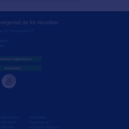
ergeraet.de für Akustiker
s für Hörakustiker
werden
ter
tenlos registrieren
Anmelden
e M'gladbach
Hörgeräte
e München
Regensburg
e Münster
Hörgeräte Rostock