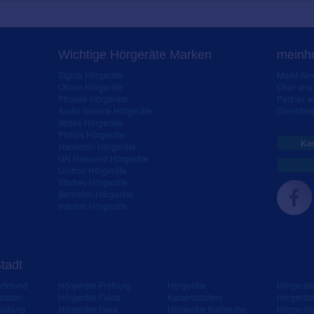
Wichtige Hörgeräte Marken
meinho
Signia Hörgeräte
Markt-New
Oticon Hörgeräte
Über uns
Phonak Hörgeräte
Partner 
Audio Service Hörgeräte
Dienstleis
Widex Hörgeräte
Philips Hörgeräte
Kos
Hansaton Hörgeräte
GN Resound Hörgeräte
Unitron Hörgeräte
Starkey Hörgeräte
Bernafon Hörgeräte
Interton Hörgeräte
Stadt
ortmund
Hörgeräte Freiburg
Hörgeräte
Hörgerät
resden
Hörgeräte Fulda
Kaiserslautern
Hörgerät
isburg
Hörgeräte Gera
Hörgeräte Karlsruhe
Hörgerät