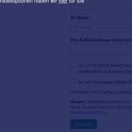
instelloptionen haben wir
hier
für Sie
Ihr Name
Ihre E-Mail-Adresse (wird nich
Ja, ich bin damit einversta
veröffentlicht und meine Da
Ja, bei Rückfragen dürfen S
Sie können Ihre Einwilligung jederze
Veröffentlicht werden Ihre
Hinweis:
Name. Es steht Ihnen frei, Ihren N
Bewertungsrichtlinien
.
Absenden