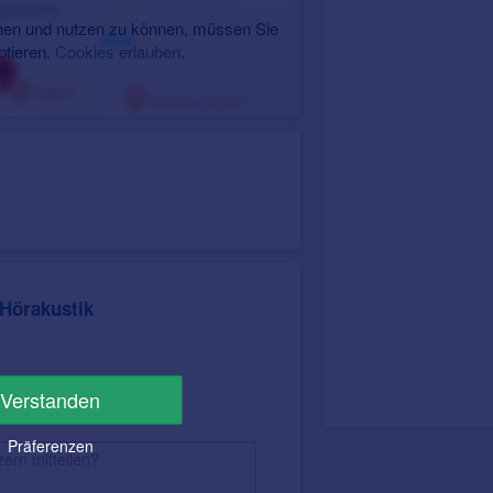
en und nutzen zu können, müssen Sie
ptieren.
Cookies erlauben
.
Hörakustik
Verstanden
Präferenzen