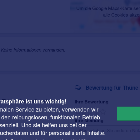
Um die Google Maps-Karte seh
alle Cookies akze
Keine Informationen vorhanden.
Bewertung für Thüne 
vatsphäre ist uns wichtig!
r Thüne Hörakustik vorhanden.
Ihre Bewertung
malen Service zu bieten, verwenden wir
r den reibungslosen, funktionalen Betrieb
Ihre Meinung
enziell. Und sie helfen uns bei der
cherdaten und für personalisierte Inhalte.