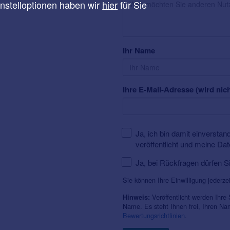
instelloptionen haben wir
hier
für Sie
Ihr Name
Ihre E-Mail-Adresse (wird nich
Ja, ich bin damit einversta
veröffentlicht und meine Da
Ja, bei Rückfragen dürfen S
Sie können Ihre Einwilligung jederze
Veröffentlicht werden Ihre
Hinweis:
Name. Es steht Ihnen frei, Ihren N
Bewertungsrichtlinien
.