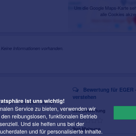
Um die Google Maps-Karte seh
alle Cookies akze
Keine Informationen vorhanden.
Bewertung für EGER -
verstehen
vatsphäre ist uns wichtig!
r EGER - Gut hören, besser
malen Service zu bieten, verwenden wir
Ihre Bewertung
r den reibungslosen, funktionalen Betrieb
enziell. Und sie helfen uns bei der
Ihre Meinung
cherdaten und für personalisierte Inhalte.