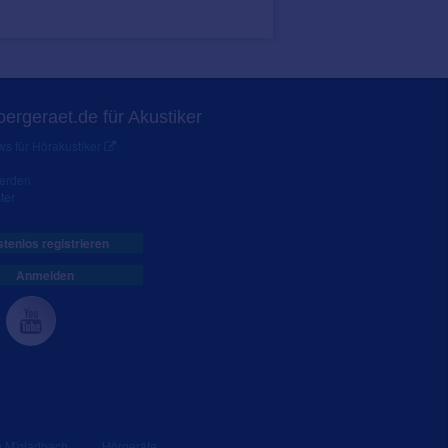
ergeraet.de für Akustiker
s für Hörakustiker
werden
ter
tenlos registrieren
Anmelden
e M'gladbach
Hörgeräte