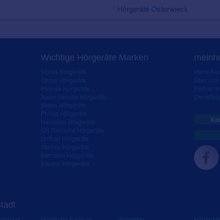
Hörgeräte Osterwieck
Wichtige Hörgeräte Marken
meinho
Signia Hörgeräte
Markt-New
Oticon Hörgeräte
Über uns
Phonak Hörgeräte
Partner 
Audio Service Hörgeräte
Dienstleis
Widex Hörgeräte
Philips Hörgeräte
Kos
Hansaton Hörgeräte
GN Resound Hörgeräte
Unitron Hörgeräte
Starkey Hörgeräte
Bernafon Hörgeräte
Interton Hörgeräte
Stadt
ortmund
Hörgeräte Freiburg
Hörgeräte
Hörgerät