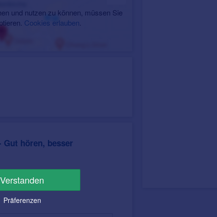
en und nutzen zu können, müssen Sie
ptieren.
Cookies erlauben
.
 Gut hören, besser
Verstanden
Präferenzen