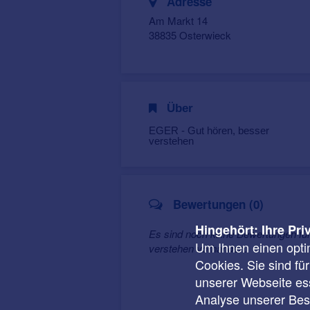
Adresse
Am Markt 14
38835 Osterwieck
Über
EGER - Gut hören, besser
verstehen
Bewertungen (0)
Hingehört: Ihre Pri
Es sind noch keine Bewertungen fü
Um Ihnen einen opti
verstehen vorhanden.
Cookies. Sie sind fü
unserer Webseite ess
Analyse unserer Besu