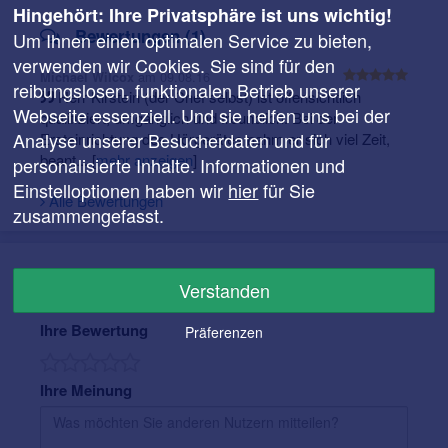
Hingehört: Ihre Privatsphäre ist uns wichtig!
Bewertungen (1)
Um Ihnen einen optimalen Service zu bieten,
verwenden wir Cookies. Sie sind für den
am 09.08.16
Michael Wilcox
reibungslosen, funktionalen Betrieb unserer
Herr Kirstein (der Chef selbst) ist offensichtlich
Webseite essenziell. Und sie helfen uns bei der
qualifiziert, umgänglich und freundlich. Bei der
Analyse unserer Besucherdaten und für
Ersteinrichtung des Hörgerätes nahm er sich viel Zeit,
beant...
[
mehr anzeigen
]
personalisierte Inhalte. Informationen und
Einstelloptionen haben wir
hier
für Sie
Alle Bewertungen
zusammengefasst.
Bewertung für Amplifon Hörgeräte
Verstanden
Ihre Bewertung
Präferenzen
Ihre Meinung