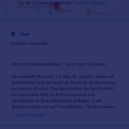
Sie alle Cookies akzeptieren.
Cookies erlauben
.
Über
Amplifon Hörgeräte
Wir sind Weltmarktführer - auch beim Zuhören.
Als weltweite Nummer 1 in über 20 Ländern sehen wir
Zufriedenheit und Vertrauen als Basis für die Beziehung
zu unseren Kunden. Deshalb erhalten Sie bei Amplifon
ein maximales Maß an Aufmerksamkeit und
Verständnis für Ihre individuellen Anliegen. In der
Beratung setzen wir auf Freundlichkeit, Fachkompetenz
und nehmen uns in jedem Gespräch mit Ihnen immer so
Mehr anzeigen
viel Zeit, wie nötig ist, um die beste Hörlösung für Sie zu
finden.