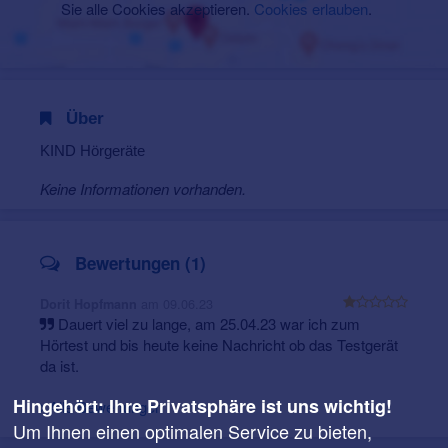
Sie alle Cookies akzeptieren.
Cookies erlauben
.
Über
KIND Hörgeräte
Keine Informationen vorhanden.
Bewertungen (1)
am 09.06.23
Dorit Hopfmann
Dauert viel zu lange, am 25.04.23 war ich zum
Hörtest und bis heute keine Nachricht ob das Testgerät
da ist.
Hingehört: Ihre Privatsphäre ist uns wichtig!
Alle Bewertungen
Um Ihnen einen optimalen Service zu bieten,