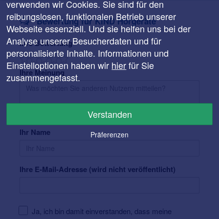
verwenden wir Cookies. Sie sind für den
reibungslosen, funktionalen Betrieb unserer
Bewertung für KIND Hörgeräte
Webseite essenziell. Und sie helfen uns bei der
Analyse unserer Besucherdaten und für
Ihre Bewertung
personalisierte Inhalte. Informationen und
Einstelloptionen haben wir
hier
für Sie
Ihre Meinung
zusammengefasst.
Verstanden
Ihr Name
Präferenzen
Ihre E-Mail-Adresse (wird nicht veröffentlicht)
Ja, ich bin damit einverstanden, dass meine