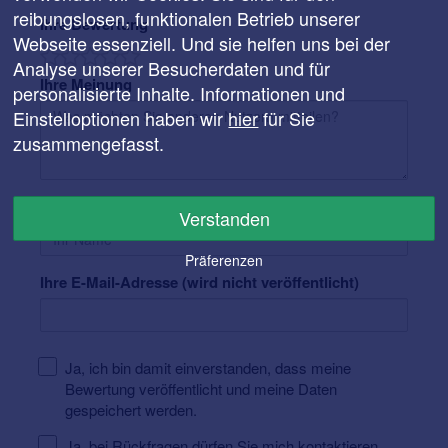
reibungslosen, funktionalen Betrieb unserer
Ihre Bewertung
Webseite essenziell. Und sie helfen uns bei der
Analyse unserer Besucherdaten und für
Ihre Meinung
personalisierte Inhalte. Informationen und
Einstelloptionen haben wir
hier
für Sie
zusammengefasst.
Ihr Name
Verstanden
Präferenzen
Ihre E-Mail-Adresse (wird nicht veröffentlicht)
Ja, ich bin damit einverstanden, dass meine
Bewertung veröffentlicht und meine Daten
gespeichert werden.
Ja, bei Rückfragen dürfen Sie mich kontaktieren.