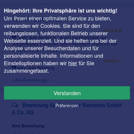
Maßstäben.
Hingehört: Ihre Privatsphäre ist uns wichtig!
Wir bieten Ihnen in unseren Filialen eine
entspannte
Um Ihnen einen optimalen Service zu bieten,
Bewertungen (2)
und angenehme Atmosphäre
. Dazu gehört vor allem,
verwenden wir Cookies. Sie sind für den
dass sich unsere Mitarbeiter die nötige Zeit nehmen, um
am 14.11.22
K. Veit
reibungslosen, funktionalen Betrieb unserer
Ihren
individuellen Hörbedürfnissen
gerecht zu
"sehr gute Beratung,, durch Fachkundiges gut
Webseite essenziell. Und sie helfen uns bei der
werden.
ausgebildetes Personal. sehr Freundlich , kann ich nur
Analyse unserer Besucherdaten und für
Gerne besprechen wir mit Ihnen persönlich Ihr Anliegen.
weiteremfehlen ! Danke.
personalisierte Inhalte. Informationen und
Vereinbaren Sie einfach einen unverbindlichen
am 15.07.21
Kennenlern-Termin.
eddy
Nutzen Sie hierfür einfach die
Einstelloptionen haben wir
hier
für Sie
sehr gute Beratung
Kontakt-Box
oder kommen Sie persönlich vorbei.
zusammengefasst.
Alle Bewertungen
Unsere Öffnungszeiten:
Verstanden
Montag - Freitag von 9.00 - 13.00 Uhr sowie von 14:00
bis 18:00 Uhr
Bewertung für hörcenter Ramstein GmbH
Präferenzen
Samstag nach Vereinbarung
& Co. KG
Ihre Bewertung