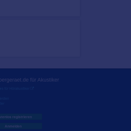
ergeraet.de für Akustiker
s für Hörakustiker
werden
ter
tenlos registrieren
Anmelden