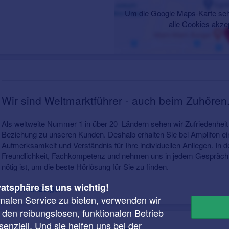
Um die Google Maps-Karte seh
alle Cookies akze
Wir sind Weltmarktführer - auch beim Zuhören
Als weltweite Nummer 1 in über 20 Ländern sehen wir Zufriedenheit 
Beziehung zu unseren Kunden. Deshalb erhalten Sie bei Amplifon 
Aufmerksamkeit und Verständnis für Ihre individuellen Anliegen. In d
Freundlichkeit, Fachkompetenz und nehmen uns in jedem Gespräch m
nötig ist, um die beste Hörlösung für Sie zu finden.
vatsphäre ist uns wichtig!
Mehr anzeigen
malen Service zu bieten, verwenden wir
r den reibungslosen, funktionalen Betrieb
enziell. Und sie helfen uns bei der