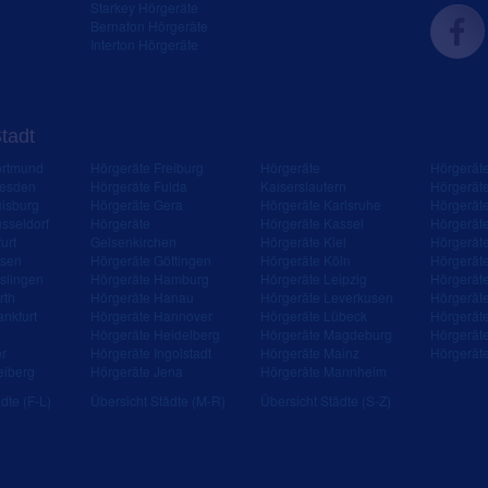
Starkey Hörgeräte
Bernafon Hörgeräte
Interton Hörgeräte
Stadt
ortmund
Hörgeräte Freiburg
Hörgeräte
Hörgerät
resden
Hörgeräte Fulda
Kaiserslautern
Hörgerät
isburg
Hörgeräte Gera
Hörgeräte Karlsruhe
Hörgerät
sseldorf
Hörgeräte
Hörgeräte Kassel
Hörgerät
urt
Gelsenkirchen
Hörgeräte Kiel
Hörgerät
ssen
Hörgeräte Göttingen
Hörgeräte Köln
Hörgerät
slingen
Hörgeräte Hamburg
Hörgeräte Leipzig
Hörgerät
rth
Hörgeräte Hanau
Hörgeräte Leverkusen
Hörgerät
ankfurt
Hörgeräte Hannover
Hörgeräte Lübeck
Hörgerät
Hörgeräte Heidelberg
Hörgeräte Magdeburg
Hörgerät
er
Hörgeräte Ingolstadt
Hörgeräte Mainz
Hörgerät
eiberg
Hörgeräte Jena
Hörgeräte Mannheim
dte (F-L)
Übersicht Städte (M-R)
Übersicht Städte (S-Z)