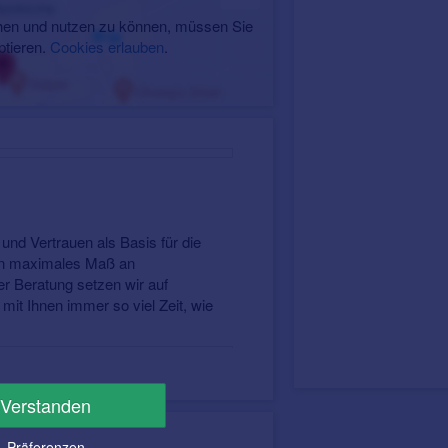
en und nutzen zu können, müssen Sie
ptieren.
Cookies erlauben
.
.
und Vertrauen als Basis für die
ein maximales Maß an
er Beratung setzen wir auf
it Ihnen immer so viel Zeit, wie
Verstanden
Präferenzen