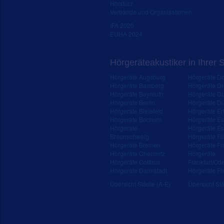
Hörsturz
Verbände und Organisationen
IFA 2020
EUHA 2024
Hörgeräteakustiker in Ihrer 
Hörgeräte Augsburg
Hörgeräte D
Hörgeräte Bamberg
Hörgeräte D
Hörgeräte Bayreuth
Hörgeräte Du
Hörgeräte Berlin
Hörgeräte Dü
Hörgeräte Bielefeld
Hörgeräte Erf
Hörgeräte Bochum
Hörgeräte E
Hörgeräte
Hörgeräte Es
Braunschweig
Hörgeräte Fü
Hörgeräte Bremen
Hörgeräte Fr
Hörgeräte Chemnitz
Hörgeräte
Hörgeräte Cottbus
Frankfurt/Od
Hörgeräte Darmstadt
Hörgeräte Fr
Übersicht Städte (A-E)
Übersicht Stä