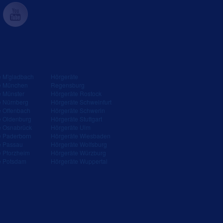
e M'gladbach
Hörgeräte
e München
Regensburg
e Münster
Hörgeräte Rostock
e Nürnberg
Hörgeräte Schweinfurt
e Offenbach
Hörgeräte Schwerin
e Oldenburg
Hörgeräte Stuttgart
e Osnabrück
Hörgeräte Ulm
e Paderborn
Hörgeräte Wiesbaden
e Passau
Hörgeräte Wolfsburg
e Pforzheim
Hörgeräte Würzburg
e Potsdam
Hörgeräte Wuppertal