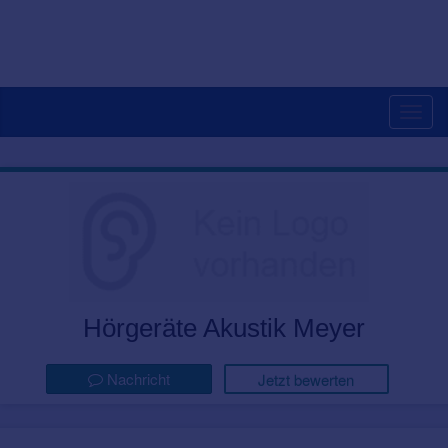
Togg
navig
Hörgeräte Akustik Meyer
Nachricht
Jetzt bewerten