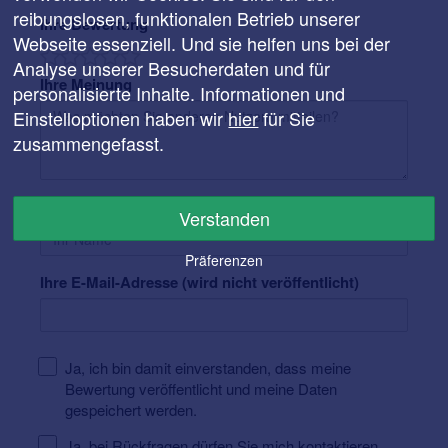
reibungslosen, funktionalen Betrieb unserer
Ihre Bewertung
Webseite essenziell. Und sie helfen uns bei der
Analyse unserer Besucherdaten und für
Ihre Meinung
personalisierte Inhalte. Informationen und
Einstelloptionen haben wir
hier
für Sie
zusammengefasst.
Ihr Name
Verstanden
Präferenzen
Ihre E-Mail-Adresse (wird nicht veröffentlicht)
Ja, ich bin damit einverstanden, dass meine
Bewertung veröffentlicht und meine Daten
gespeichert werden.
Ja, bei Rückfragen dürfen Sie mich kontaktieren.