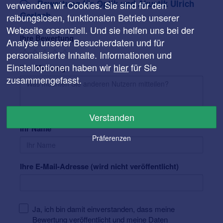
Bewertung für Optik und Akustik Ulrich
verwenden wir Cookies. Sie sind für den
Gerlach
reibungslosen, funktionalen Betrieb unserer
Webseite essenziell. Und sie helfen uns bei der
Ihre Bewertung
Analyse unserer Besucherdaten und für
personalisierte Inhalte. Informationen und
Einstelloptionen haben wir
hier
für Sie
Ihre Meinung
zusammengefasst.
Verstanden
Ihr Name
Präferenzen
Ihre E-Mail-Adresse (wird nicht veröffentlicht)
Ja, ich bin damit einverstanden, dass meine
Bewertung veröffentlicht und meine Daten