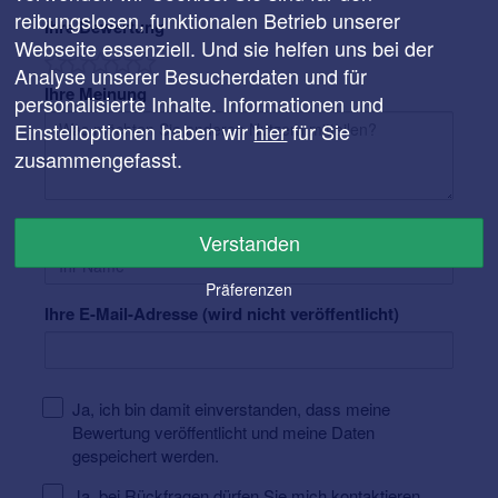
reibungslosen, funktionalen Betrieb unserer
Ihre Bewertung
Webseite essenziell. Und sie helfen uns bei der
Analyse unserer Besucherdaten und für
Ihre Meinung
personalisierte Inhalte. Informationen und
Einstelloptionen haben wir
hier
für Sie
zusammengefasst.
Ihr Name
Verstanden
Präferenzen
Ihre E-Mail-Adresse (wird nicht veröffentlicht)
Ja, ich bin damit einverstanden, dass meine
Bewertung veröffentlicht und meine Daten
gespeichert werden.
Ja, bei Rückfragen dürfen Sie mich kontaktieren.