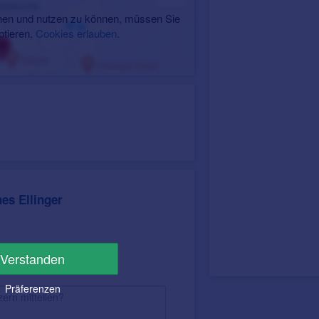
en und nutzen zu können, müssen Sie
ptieren.
Cookies erlauben
.
es Ellinger
Verstanden
Präferenzen