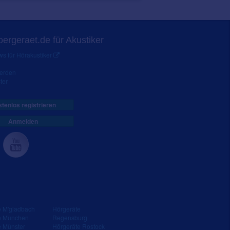
ergeraet.de für Akustiker
s für Hörakustiker
werden
ter
tenlos registrieren
Anmelden
e M'gladbach
Hörgeräte
e München
Regensburg
e Münster
Hörgeräte Rostock