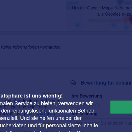
Um die Google Maps-Karte seh
alle Cookies akze
Keine Informationen vorhanden.
Bewertung für Johann
vatsphäre ist uns wichtig!
Ihre Bewertung
ier zum Ausdruck kommt, kann
malen Service zu bieten, verwenden wir
rr Ellinger und sein Team
r den reibungslosen, funktionalen Betrieb
nt und Fa...
[
mehr anzeigen
]
Ihre Meinung
enziell. Und sie helfen uns bei der
cherdaten und für personalisierte Inhalte.