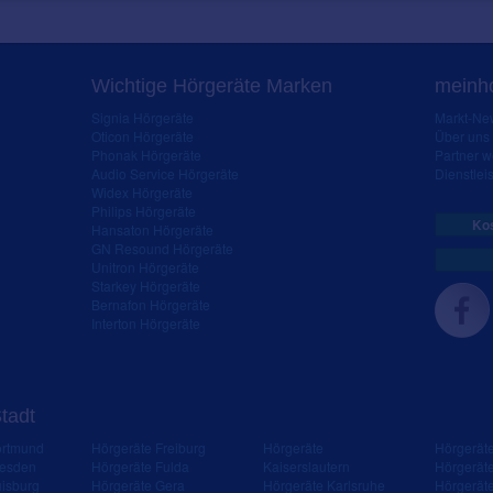
Wichtige Hörgeräte Marken
meinho
Signia Hörgeräte
Markt-New
Oticon Hörgeräte
Über uns
Phonak Hörgeräte
Partner 
Audio Service Hörgeräte
Dienstleis
Widex Hörgeräte
Philips Hörgeräte
Kos
Hansaton Hörgeräte
GN Resound Hörgeräte
Unitron Hörgeräte
Starkey Hörgeräte
Bernafon Hörgeräte
Interton Hörgeräte
Stadt
ortmund
Hörgeräte Freiburg
Hörgeräte
Hörgerät
resden
Hörgeräte Fulda
Kaiserslautern
Hörgerät
isburg
Hörgeräte Gera
Hörgeräte Karlsruhe
Hörgerät