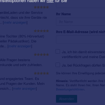
instelloptionen haben wir
hier
für Sie
geräteLaden und der Service
Ihr Name
echt, dass sie ihre Geräte nie
..
[
mehr anzeigen
]
Ihre E-Mail-Adresse (wird nich
eine Tochter (80% Hörverlust)
eller Pädakustiker). Die
de...
[
mehr anzeigen
]
Ja, ich bin damit einversta
veröffentlicht und meine Da
Alle Fragen bestens
mmkunde und sehr zufrieden.
Ja, bei Rückfragen dürfen S
Sie können Ihre Einwilligung jederze
 und engagiertes Team. Es
Veröffentlicht werden Ihre
Hinweis:
e und Fragen der Kunden. Mein
Name. Es steht Ihnen frei, Ihren N
rsich...
[
mehr anzeigen
]
Bewertungsrichtlinien
.
Absenden