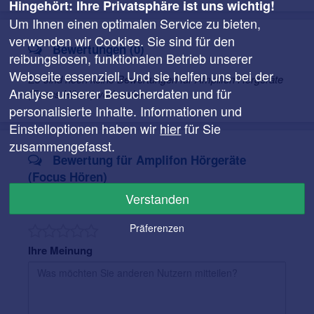
Hingehört: Ihre Privatsphäre ist uns wichtig!
Hörlösung für Sie zu finden.
Um Ihnen einen optimalen Service zu bieten,
verwenden wir Cookies. Sie sind für den
Bewertungen (0)
reibungslosen, funktionalen Betrieb unserer
Webseite essenziell. Und sie helfen uns bei der
Es sind noch keine Bewertungen für Amplifon Hörgeräte
Analyse unserer Besucherdaten und für
(Focus Hören) vorhanden.
personalisierte Inhalte. Informationen und
Einstelloptionen haben wir
hier
für Sie
zusammengefasst.
Bewertung für Amplifon Hörgeräte
(Focus Hören)
Verstanden
Ihre Bewertung
Präferenzen
Ihre Meinung