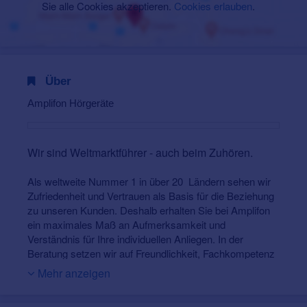
Sie alle Cookies akzeptieren.
Cookies erlauben
.
Über
Amplifon Hörgeräte
Wir sind Weltmarktführer - auch beim Zuhören.
Als weltweite Nummer 1 in über 20 Ländern sehen wir
Zufriedenheit und Vertrauen als Basis für die Beziehung
zu unseren Kunden. Deshalb erhalten Sie bei Amplifon
ein maximales Maß an Aufmerksamkeit und
Verständnis für Ihre individuellen Anliegen. In der
Beratung setzen wir auf Freundlichkeit, Fachkompetenz
und nehmen uns in jedem Gespräch mit Ihnen immer so
Mehr anzeigen
viel Zeit, wie nötig ist, um die beste Hörlösung für Sie zu
finden.