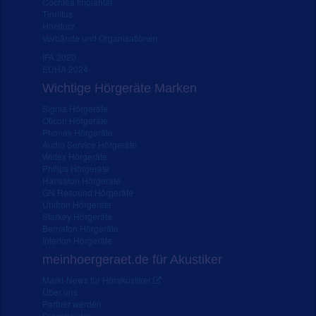
Cochlea Implantat
Tinnitus
Hörsturz
Verbände und Organisationen
IFA 2020
EUHA 2024
Wichtige Hörgeräte Marken
Signia Hörgeräte
Oticon Hörgeräte
Phonak Hörgeräte
Audio Service Hörgeräte
Widex Hörgeräte
Philips Hörgeräte
Hansaton Hörgeräte
GN Resound Hörgeräte
Unitron Hörgeräte
Starkey Hörgeräte
Bernafon Hörgeräte
Interton Hörgeräte
meinhoergeraet.de für Akustiker
Markt-News für Hörakustiker
Über uns
Partner werden
Dienstleister