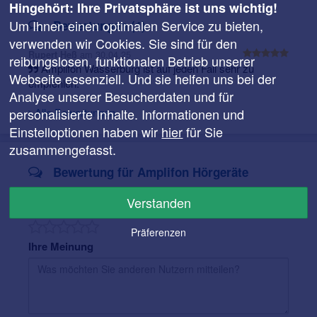
Hingehört: Ihre Privatsphäre ist uns wichtig!
Um Ihnen einen optimalen Service zu bieten,
Bewertungen (1)
verwenden wir Cookies. Sie sind für den
am 30.04.25
Rupert Heß
reibungslosen, funktionalen Betrieb unserer
Amplifon Wasserburg ist auf jeden Fall sehr zu
Webseite essenziell. Und sie helfen uns bei der
empfehlen.
Analyse unserer Besucherdaten und für
personalisierte Inhalte. Informationen und
Alle Bewertungen
Einstelloptionen haben wir
hier
für Sie
zusammengefasst.
Bewertung für Amplifon Hörgeräte
Verstanden
Ihre Bewertung
Präferenzen
Ihre Meinung