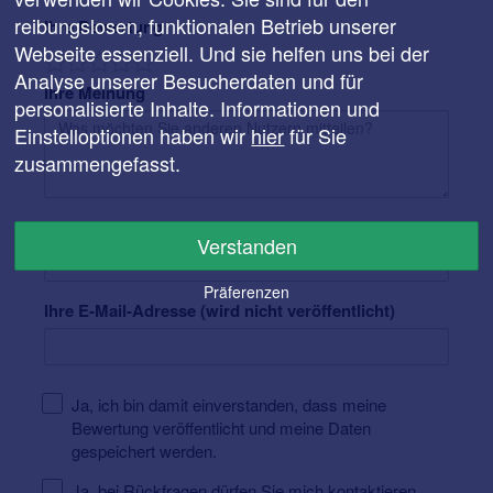
reibungslosen, funktionalen Betrieb unserer
Ihre Bewertung
Webseite essenziell. Und sie helfen uns bei der
Analyse unserer Besucherdaten und für
Ihre Meinung
personalisierte Inhalte. Informationen und
Einstelloptionen haben wir
hier
für Sie
zusammengefasst.
Ihr Name
Verstanden
Präferenzen
Ihre E-Mail-Adresse (wird nicht veröffentlicht)
Ja, ich bin damit einverstanden, dass meine
Bewertung veröffentlicht und meine Daten
gespeichert werden.
Ja, bei Rückfragen dürfen Sie mich kontaktieren.