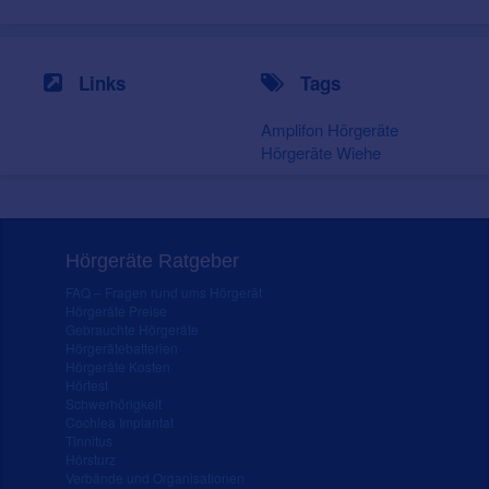
Links
Tags
Amplifon Hörgeräte
Hörgeräte Wiehe
Hörgeräte Ratgeber
FAQ – Fragen rund ums Hörgerät
Hörgeräte Preise
Gebrauchte Hörgeräte
Hörgerätebatterien
Hörgeräte Kosten
Hörtest
Schwerhörigkeit
Cochlea Implantat
Tinnitus
Hörsturz
Verbände und Organisationen