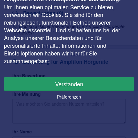
Um Ihnen einen optimalen Service zu bieten,
Bewertungen (0)
verwenden wir Cookies. Sie sind für den
reibungslosen, funktionalen Betrieb unserer
Es sind noch keine Bewertungen für Amplifon Hörgeräte
Webseite essenziell. Und sie helfen uns bei der
vorhanden.
Analyse unserer Besucherdaten und für
personalisierte Inhalte. Informationen und
Einstelloptionen haben wir
hier
für Sie
zusammengefasst.
Bewertung für Amplifon Hörgeräte
Ihre Bewertung
Verstanden
Ihre Meinung
Präferenzen
Ihr Name