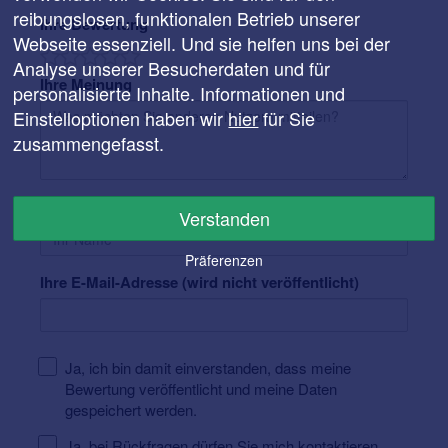
reibungslosen, funktionalen Betrieb unserer
Ihre Bewertung
Webseite essenziell. Und sie helfen uns bei der
Analyse unserer Besucherdaten und für
Ihre Meinung
personalisierte Inhalte. Informationen und
Einstelloptionen haben wir
hier
für Sie
zusammengefasst.
Ihr Name
Verstanden
Präferenzen
Ihre E-Mail-Adresse (wird nicht veröffentlicht)
Ja, ich bin damit einverstanden, dass meine
Bewertung veröffentlicht und meine Daten
gespeichert werden.
Ja, bei Rückfragen dürfen Sie mich kontaktieren.