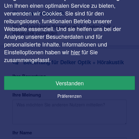
DELKER Markenzeichen – und das ist bis heute so
Um Ihnen einen optimalen Service zu bieten,
geblieben.
verwenden wir Cookies. Sie sind für den
Bewertungen (0)
reibungslosen, funktionalen Betrieb unserer
Es sind noch keine Bewertungen für Delker Optik +
Webseite essenziell. Und sie helfen uns bei der
Hörakustik vorhanden.
Analyse unserer Besucherdaten und für
personalisierte Inhalte. Informationen und
Einstelloptionen haben wir
hier
für Sie
zusammengefasst.
Bewertung für Delker Optik + Hörakustik
Ihre Bewertung
Verstanden
Ihre Meinung
Präferenzen
Ihr Name