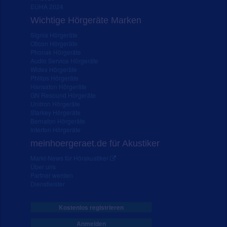
EUHA 2024
Wichtige Hörgeräte Marken
Signia Hörgeräte
Oticon Hörgeräte
Phonak Hörgeräte
Audio Service Hörgeräte
Widex Hörgeräte
Philips Hörgeräte
Hansaton Hörgeräte
GN Resound Hörgeräte
Unitron Hörgeräte
Starkey Hörgeräte
Bernafon Hörgeräte
Interton Hörgeräte
meinhoergeraet.de für Akustiker
Markt-News für Hörakustiker
Über uns
Partner werden
Dienstleister
Kostenlos registrieren
Anmelden