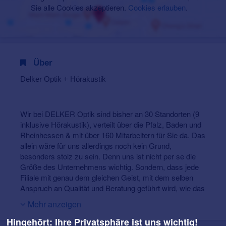
Sie alle Cookies akzeptieren.
Cookies erlauben
.
Über
Delker Optik + Hörakustik
Wir bei DELKER Optik sind bisher an 30 Standorten (9
inklusive Hörakustik), verteilt über die Pfalz, Baden und
Rheinhessen & mit über 160 Mitarbeitern für Sie da. Das
allein wäre für uns allerdings noch kein Grund,
besonders stolz zu sein. Denn uns ist nicht per se die
Größe des Unternehmens wichtig. Sondern, dass jede
Filiale mit genau dem gleichen Geist, mit dem selben
Anspruch an Qualität und Beratung geführt wird, wie das
allererste Optik-Geschäft, das Rolf Delker 1978 in
Mehr anzeigen
Eisenberg eröffnete. Schon damals war die Kombination
aus sorgfältiger Beratung und günstigen Preisen ein
Hingehört: Ihre Privatsphäre ist uns wichtig!