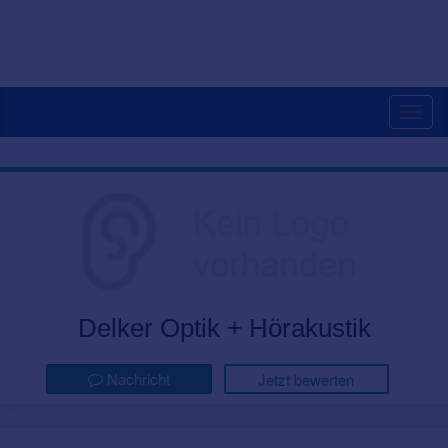
Togg
navig
Delker Optik + Hörakustik
Nachricht
Jetzt bewerten