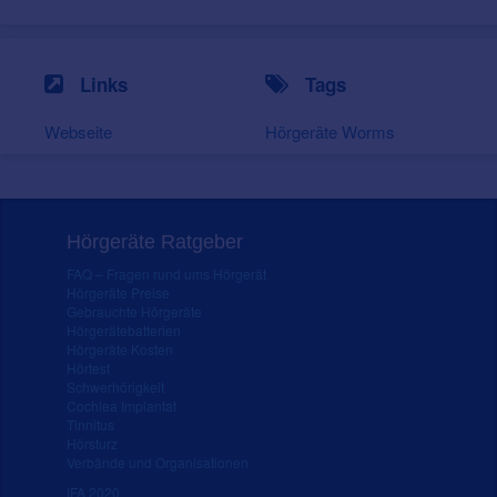
Links
Tags
Webseite
Hörgeräte Worms
Hörgeräte Ratgeber
FAQ – Fragen rund ums Hörgerät
Hörgeräte Preise
Gebrauchte Hörgeräte
Hörgerätebatterien
Hörgeräte Kosten
Hörtest
Schwerhörigkeit
Cochlea Implantat
Tinnitus
Hörsturz
Verbände und Organisationen
IFA 2020