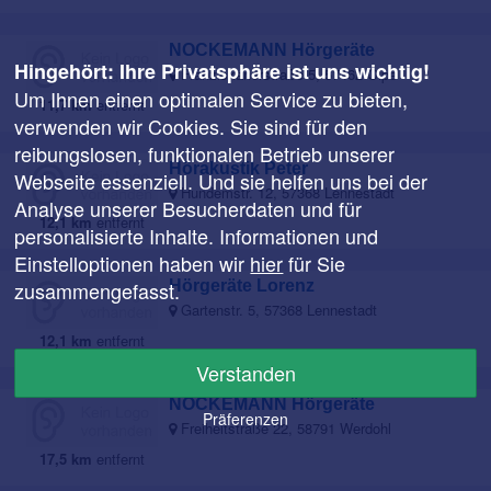
NOCKEMANN Hörgeräte
Hingehört: Ihre Privatsphäre ist uns wichtig!
Franziskanerstraße 5, 57462 Olpe
Um Ihnen einen optimalen Service zu bieten,
11,7 km
entfernt
verwenden wir Cookies. Sie sind für den
reibungslosen, funktionalen Betrieb unserer
Hörakustik Peter
Webseite essenziell. Und sie helfen uns bei der
Hundemstr. 12, 57368 Lennestadt
Analyse unserer Besucherdaten und für
12,1 km
entfernt
personalisierte Inhalte. Informationen und
Einstelloptionen haben wir
hier
für Sie
zusammengefasst.
Hörgeräte Lorenz
Gartenstr. 5, 57368 Lennestadt
12,1 km
entfernt
Verstanden
NOCKEMANN Hörgeräte
Präferenzen
Freiheitstraße 22, 58791 Werdohl
17,5 km
entfernt