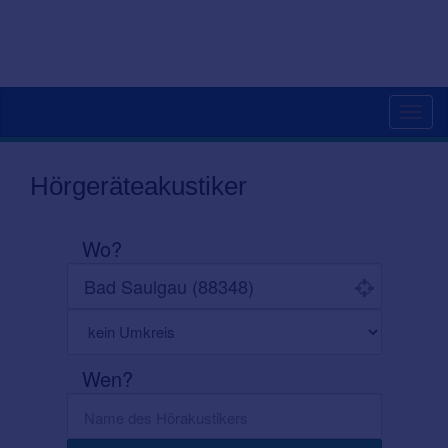
Toggl
navig
Hörgeräteakustiker
Wo?
Wen?