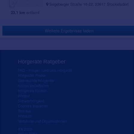
Segeberger Straße 16-22, 23617 Stockelsdorf
23,1 km
entfernt
Weitere Ergebnisse laden
Hörgeräte Ratgeber
FAQ – Fragen rund ums Hörgerät
Hörgeräte Preise
Gebrauchte Hörgeräte
Hörgerätebatterien
Hörgeräte Kosten
Hörtest
Schwerhörigkeit
Cochlea Implantat
Tinnitus
Hörsturz
Verbände und Organisationen
IFA 2020