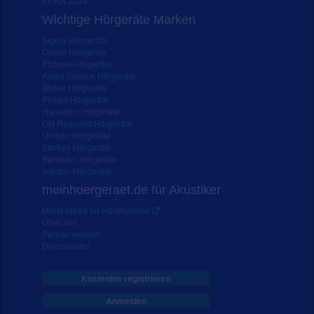
EUHA 2024
Wichtige Hörgeräte Marken
Signia Hörgeräte
Oticon Hörgeräte
Phonak Hörgeräte
Audio Service Hörgeräte
Widex Hörgeräte
Philips Hörgeräte
Hansaton Hörgeräte
GN Resound Hörgeräte
Unitron Hörgeräte
Starkey Hörgeräte
Bernafon Hörgeräte
Interton Hörgeräte
meinhoergeraet.de für Akustiker
Markt-News für Hörakustiker
Über uns
Partner werden
Dienstleister
Kostenlos registrieren
Anmelden