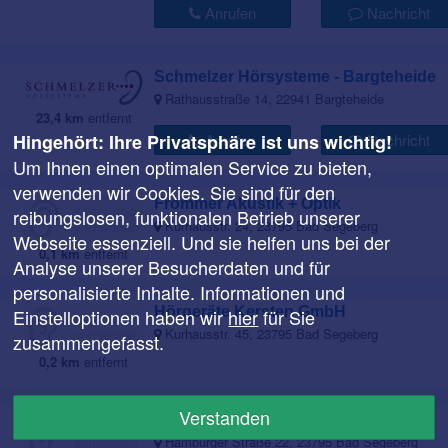
Anrufen
Nachricht
Schmelzer Hörsysteme - Bargteheide
Rathausstraße 14, 22941 Bargteheide
23,4 km
entfernt
Hingehört: Ihre Privatsphäre ist uns wichtig!
Anrufen
Nachricht
Um Ihnen einen optimalen Service zu bieten,
verwenden wir Cookies. Sie sind für den
Frommer Akustik + Optik
reibungslosen, funktionalen Betrieb unserer
Kurhausstr. 24, 23795 Bad Segeberg
Webseite essenziell. Und sie helfen uns bei der
0,1 km
entfernt
Analyse unserer Besucherdaten und für
personalisierte Inhalte. Informationen und
Hörgeräte Kersten GmbH
Einstelloptionen haben wir
hier
für Sie
Kurhausstr. 45, 23795 Bad Segeberg
zusammengefasst.
0,2 km
entfernt
Verstanden
Hiesler Hörtechnik
Hamburger Straße 22, 23795 Bad Segeberg