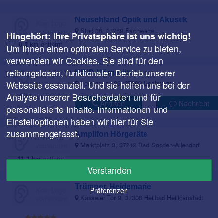
Neusehland Optik und Akustik
Stad 36, 37269 Eschwege
Hingehört: Ihre Privatsphäre ist uns wichtig!
0,2 km
entfernt
Um Ihnen einen optimalen Service zu bieten,
verwenden wir Cookies. Sie sind für den
reibungslosen, funktionalen Betrieb unserer
KIND Hörgeräte
Forstgasse 26, 37269 Eschwege
Webseite essenziell. Und sie helfen uns bei der
Analyse unserer Besucherdaten und für
0,2 km
entfernt
Anrufen
Nachricht
personalisierte Inhalte. Informationen und
Einstelloptionen haben wir
hier
für Sie
zusammengefasst.
Amplifon Hörgeräte
Marktplatz 3, 37242 Bad Sooden-Allendorf
11,1 km
entfernt
Verstanden
Trümper, Heidemarie
Präferenzen
Kasseler Tor 9, 37308 Heilbad Heiligenstadt