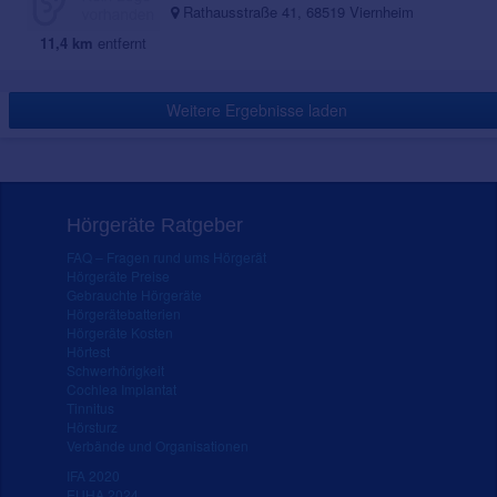
Rathausstraße 41, 68519 Viernheim
11,4 km
entfernt
Weitere Ergebnisse laden
Hörgeräte Ratgeber
FAQ – Fragen rund ums Hörgerät
Hörgeräte Preise
Gebrauchte Hörgeräte
Hörgerätebatterien
Hörgeräte Kosten
Hörtest
Schwerhörigkeit
Cochlea Implantat
Tinnitus
Hörsturz
Verbände und Organisationen
IFA 2020
EUHA 2024