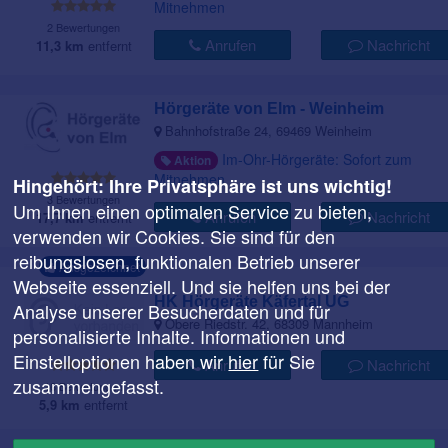
Mitnehmen
2 Bewertungen
Anrufen
Nachricht
11,3 km
entfernt
Hörgeräte von Elm - Weinheim
Bahnhofstraße 24, 69469 Weinheim
Im-Ohr-Hörgeräte: Sofort zum
Aktion
Mitnehmen
Hingehört: Ihre Privatsphäre ist uns wichtig!
3 Bewertungen
Um Ihnen einen optimalen Service zu bieten,
Anrufen
Nachricht
17,7 km
entfernt
verwenden wir Cookies. Sie sind für den
reibungslosen, funktionalen Betrieb unserer
Ausgezeichnet
Webseite essenziell. Und sie helfen uns bei der
HK Hörgeräte Käfertal UG
Analyse unserer Besucherdaten und für
Obere Riedstr. 42, 68309 Mannheim
personalisierte Inhalte. Informationen und
Einstelloptionen haben wir
hier
für Sie
Anrufen
Nachricht
zusammengefasst.
16 Bewertungen
5,9 km
entfernt