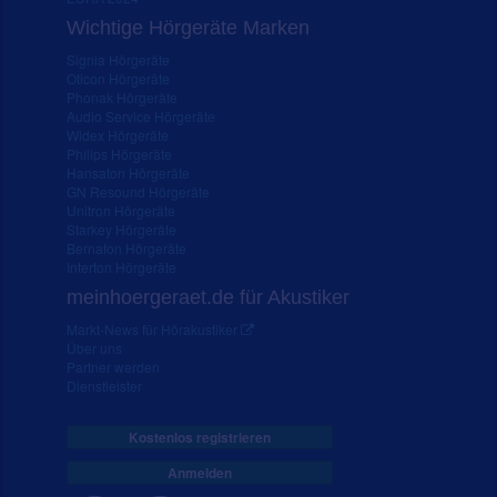
Wichtige Hörgeräte Marken
Signia Hörgeräte
Oticon Hörgeräte
Phonak Hörgeräte
Audio Service Hörgeräte
Widex Hörgeräte
Philips Hörgeräte
Hansaton Hörgeräte
GN Resound Hörgeräte
Unitron Hörgeräte
Starkey Hörgeräte
Bernafon Hörgeräte
Interton Hörgeräte
meinhoergeraet.de für Akustiker
Markt-News für Hörakustiker
Über uns
Partner werden
Dienstleister
Kostenlos registrieren
Anmelden