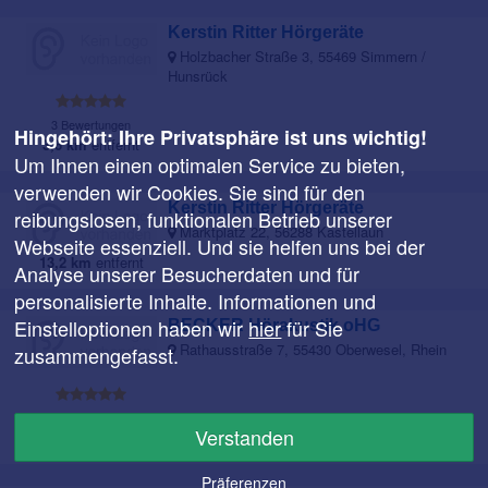
Kerstin Ritter Hörgeräte
Holzbacher Straße 3, 55469 Simmern /
Hunsrück
3 Bewertungen
Hingehört: Ihre Privatsphäre ist uns wichtig!
3,6 km
entfernt
Um Ihnen einen optimalen Service zu bieten,
verwenden wir Cookies. Sie sind für den
Kerstin Ritter Hörgeräte
reibungslosen, funktionalen Betrieb unserer
Marktplatz 22, 56288 Kastellaun
Webseite essenziell. Und sie helfen uns bei der
13,2 km
entfernt
Analyse unserer Besucherdaten und für
personalisierte Inhalte. Informationen und
Einstelloptionen haben wir
hier
für Sie
BECKER Hörakustik oHG
Rathausstraße 7, 55430 Oberwesel, Rhein
zusammengefasst.
2 Bewertungen
Verstanden
17,9 km
entfernt
Präferenzen