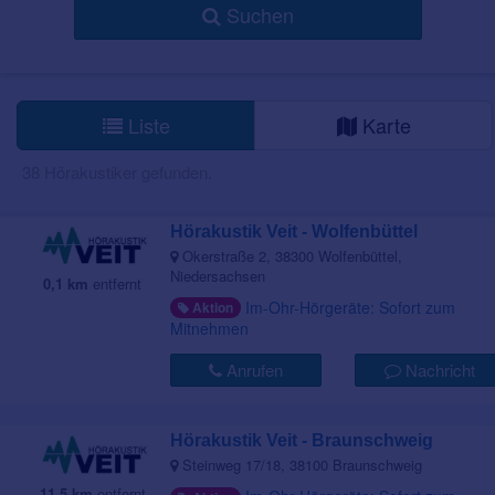
Suchen
Liste
Karte
38 Hörakustiker gefunden.
Hörakustik Veit - Wolfenbüttel
Okerstraße 2, 38300 Wolfenbüttel,
Niedersachsen
0,1 km
entfernt
Im-Ohr-Hörgeräte: Sofort zum
Aktion
Mitnehmen
Anrufen
Nachricht
Hörakustik Veit - Braunschweig
Steinweg 17/18, 38100 Braunschweig
11,5 km
entfernt