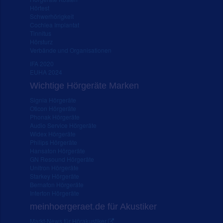
Hörtest
Schwerhörigkeit
Cochlea Implantat
Tinnitus
Hörsturz
Verbände und Organisationen
IFA 2020
EUHA 2024
Wichtige Hörgeräte Marken
Signia Hörgeräte
Oticon Hörgeräte
Phonak Hörgeräte
Audio Service Hörgeräte
Widex Hörgeräte
Philips Hörgeräte
Hansaton Hörgeräte
GN Resound Hörgeräte
Unitron Hörgeräte
Starkey Hörgeräte
Bernafon Hörgeräte
Interton Hörgeräte
meinhoergeraet.de für Akustiker
Markt-News für Hörakustiker