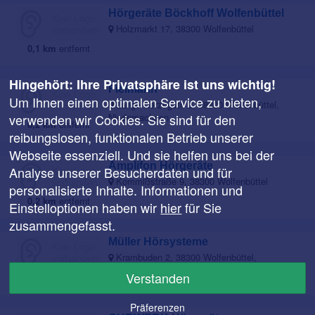
Hörgeräte Böckhoff Wolfenbüttel
Holzmarkt 17, 38300 Wolfenbüttel
0,1 km
entfernt
Hingehört: Ihre Privatsphäre ist uns wichtig!
Fielmann
Um Ihnen einen optimalen Service zu bieten,
Lange Herzogstr. 2, 38300 Wolfenbüttel,
verwenden wir Cookies. Sie sind für den
Niedersachsen
0,2 km
entfernt
reibungslosen, funktionalen Betrieb unserer
Webseite essenziell. Und sie helfen uns bei der
Amplifon Hörgeräte
Analyse unserer Besucherdaten und für
Kommißstraße 9, 38300 Wolfenbüttel
personalisierte Inhalte. Informationen und
0,2 km
entfernt
Einstelloptionen haben wir
hier
für Sie
zusammengefasst.
Müller Hörsysteme
Krambuden 2, 38300 Wolfenbüttel,
Niedersachsen
Verstanden
0,3 km
entfernt
Präferenzen