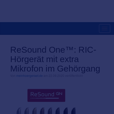
Toggl
navig
ReSound One™: RIC-
Hörgerät mit extra
Mikrofon im Gehörgang
Von
meinhoergeraet.de
am 22.09.2020 veröffentlicht