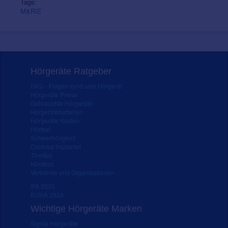
Tags:
M&RIE
Hörgeräte Ratgeber
FAQ – Fragen rund ums Hörgerät
Hörgeräte Preise
Gebrauchte Hörgeräte
Hörgerätebatterien
Hörgeräte Kosten
Hörtest
Schwerhörigkeit
Cochlea Implantat
Tinnitus
Hörsturz
Verbände und Organisationen
IFA 2020
EUHA 2024
Wichtige Hörgeräte Marken
Signia Hörgeräte