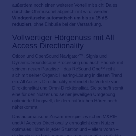
außerdem noch einen weiteren Vorteil mit sich: Da es
durch die Ohrmuschel abgeschirmt wird, werden
Windgeräusche automatisch um bis zu 15 dB
reduziert
, ohne Einbuße bei der Verstärkung.
Vollwertiger Hörgenuss mit All
Access Directionality
Oticon und OpenSound Navigator™, Signia und
Dynamic Soundscape Processing und auch Phonak mit
seinem neuen Paradise – das ReSound One™ reiht
sich mit seiner Organic Hearing-Lösung in diesen Trend
ein: All Access Directionality verbindet die Vorteile von
Direktionalität und Omni-Direktionalität. Sie schafft somit
eine für den Nutzer und seiner jeweiligen Umgebung
optimierte Klangwelt, die dem natürlichen Hören noch
näherkommt.
Das automatische Zusammenspiel zwischen M&RIE
und All Access Directionality ermöglicht dem Nutzer
optimales Hören in jeder Situation und – allem voran –
die Freiheit zu bestimmen, was genau er hören möchte.