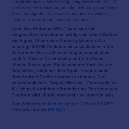
Hörgeräteträger in seinen Alltag integrieren kann: Mit TV-
Streamern, Fernbedienungen oder Telefonclips sind viele
Bereiche abgedeckt, die das Leben über ein wieder
intaktes Hörvermögen hinaus bereichern.
Fazit: Das ReSound ONE™ kann sich mit
zeitgemäßen Innovationen erfolgreich neben Marken
wie Signia, Oticon oder Phonak platzieren. Die
neuartige M&RIE-Funktion mit zusätzlichem In-Ear-
Mikrofon ist klares Alleinstellungsmerkmal, doch
auch All Access Directionality und Ultra Focus
können überzeugen. Ein besonderer Vorteil ist die
Möglichkeit, nicht nur über Apple- sondern auch
über Android-Geräte streamen zu können. Den
vollumfänglichen „Organic Hearing“-Genuss gibt es
für leichte bis mittlere Hörminderung. Von der neuen
Plattform wird künftig noch mehr zu erwarten sein.
Zum Weiterlesen:
Medienrummel: ReSound ONE
™
Hörgeräte auf der IFA 2020