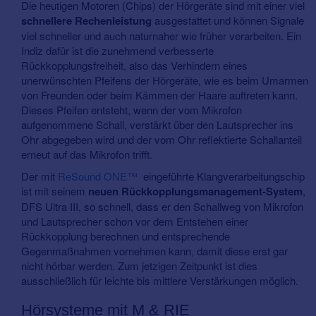
Die heutigen Motoren (Chips) der Hörgeräte sind mit einer viel
schnellere Rechenleistung
ausgestattet und können Signale
viel schneller und auch naturnaher wie früher verarbeiten. Ein
Indiz dafür ist die zunehmend verbesserte
Rückkopplungsfreiheit, also das Verhindern eines
unerwünschten Pfeifens der Hörgeräte, wie es beim Umarmen
von Freunden oder beim Kämmen der Haare auftreten kann.
Dieses Pfeifen entsteht, wenn der vom Mikrofon
aufgenommene Schall, verstärkt über den Lautsprecher ins
Ohr abgegeben wird und der vom Ohr reflektierte Schallanteil
erneut auf das Mikrofon trifft.
Der mit
ReSound ONE™
eingeführte Klangverarbeitungschip
ist mit seinem
neuen Rückkopplungsmanagement-System
,
DFS Ultra III, so schnell, dass er den Schallweg von Mikrofon
und Lautsprecher schon vor dem Entstehen einer
Rückkopplung berechnen und entsprechende
Gegenmaßnahmen vornehmen kann, damit diese erst gar
nicht hörbar werden. Zum jetzigen Zeitpunkt ist dies
ausschließlich für leichte bis mittlere Verstärkungen möglich.
Hörsysteme mit M & RIE