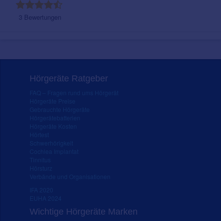
3 Bewertungen
Hörgeräte Ratgeber
FAQ – Fragen rund ums Hörgerät
Hörgeräte Preise
Gebrauchte Hörgeräte
Hörgerätebatterien
Hörgeräte Kosten
Hörtest
Schwerhörigkeit
Cochlea Implantat
Tinnitus
Hörsturz
Verbände und Organisationen
IFA 2020
EUHA 2024
Wichtige Hörgeräte Marken