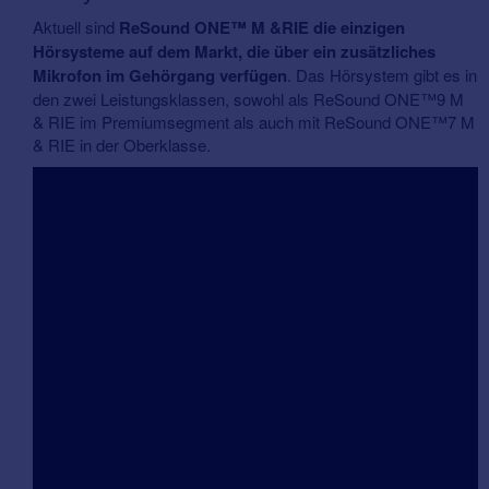
Aktuell sind
ReSound ONE™ M &RIE die einzigen
Hörsysteme auf dem Markt, die über ein zusätzliches
Mikrofon im Gehörgang verfügen
. Das Hörsystem gibt es in
den zwei Leistungsklassen, sowohl als ReSound ONE™9 M
& RIE im Premiumsegment als auch mit ReSound ONE™7 M
& RIE in der Oberklasse.