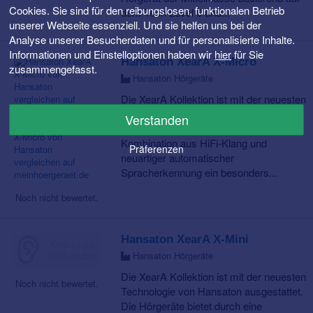
Cookies. Sie sind für den reibungslosen, funktionalen Betrieb
dem Tech Level 6 und...
unserer Webseite essenziell. Und sie helfen uns bei der
Analyse unserer Besucherdaten und für personalisierte Inhalte.
Informationen und Einstelloptionen haben wir
hier
für Sie
Hansaton XearA X-Micro
zusammengefasst.
Hansaton Hörgeräte
Die XearA Kollektion ist mit der neuesten
Technologie von Hansaton ausgestattet.
Verstanden
Die Hörgeräte bietet durch eine
Kombination aus HiFi-Klang und
Präferenzen
neuartiger automatischer
Spracherkennung ein besonders...
Noch nicht bewertet.
Hansaton XearA X-Mini
Hansaton Hörgeräte
Die XearA Kollektion ist mit der neuesten
Noch nicht bewertet.
Technologie von Hansaton ausgestattet.
Die Hörgeräte bietet durch eine