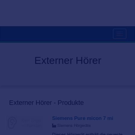
Toggle
navigati
Externer Hörer
Externer Hörer - Produkte
Siemens Pure micon 7 mi
Siemens Hörgeräte
Dieses Hörgerät enthält die neueste