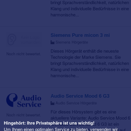
bringt Sprachverständlichkeit, natürlichen
Klang und individuelle Bedürfnisse in eine
harmonische...
Siemens Pure micon 3 mi
Siemens Hörgeräte
Dieses Hörgerät enthält die neueste
Noch nicht bewertet.
Technologie der Marke Siemens. Sie
bringt Sprachverständlichkeit, natürlichen
Klang und individuelle Bedürfnisse in eine
harmonische...
Audio Service Mood 6 G3
Audio Service Hörgeräte
Für dieses Hörsystem gibt es eine
Noch nicht bewertet.
aktuellere Variante: Audio Service Mood 6
Hingehört: Ihre Privatsphäre ist uns wichtig!
G4 Audio Service Mood 6 G3 ist ein
Um Ihnen einen optimalen Service zu bieten, verwenden wir
Hörgerät der Mittelklasse basierend auf