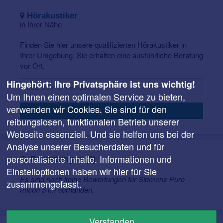
direkt im Ohr. Diese Technologie ist etwas teurer, auch
Hörakustiker
weil die externen Hörer hin- und wieder ausgetauscht
in Ihrer Nähe
werden müssen.
Finden Sie hier unsere qualifizierten Hörakustiker in
Ihrer Umgebung. Sie erhalten eine ausführliche Beratung
vor Ort.
Hingehört: Ihre Privatsphäre ist uns wichtig!
Um Ihnen einen optimalen Service zu bieten,
verwenden wir Cookies. Sie sind für den
Suchen
reibungslosen, funktionalen Betrieb unserer
Webseite essenziell. Und sie helfen uns bei der
Analyse unserer Besucherdaten und für
personalisierte Inhalte. Informationen und
Bewertungen (0)
Einstelloptionen haben wir
hier
für Sie
Es sind noch keine Bewertungen für Siemens Pure
zusammengefasst.
micon 5 mi vorhanden.
Verstanden