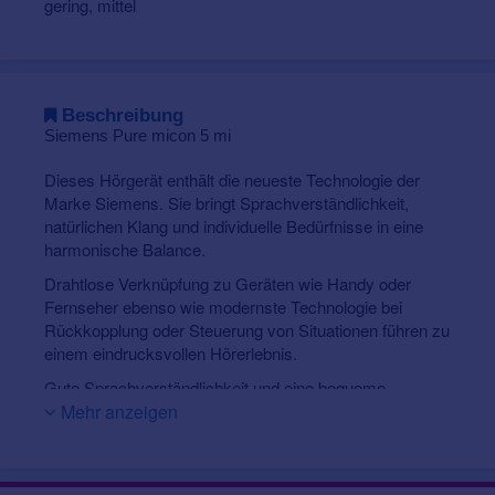
gering, mittel
Beschreibung
Siemens Pure micon 5 mi
Dieses Hörgerät enthält die neueste Technologie der
Marke Siemens. Sie bringt Sprachverständlichkeit,
natürlichen Klang und individuelle Bedürfnisse in eine
harmonische Balance.
Drahtlose Verknüpfung zu Geräten wie Handy oder
Fernseher ebenso wie modernste Technologie bei
Rückkopplung oder Steuerung von Situationen führen zu
einem eindrucksvollen Hörerlebnis.
Gute Sprachverständlichkeit und eine bequeme
Verbindung mit anderen technischen Geräten sorgen für
Mehr anzeigen
angenehmes und deutlich verbessertes Hören.
Durch den externen Hörer bleibt das Gerät klein und
diskret, trotz höherer Leistung. Der Hörer befindet sich