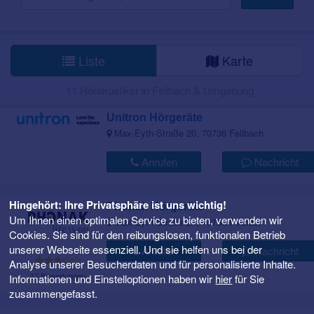
Liste
Karte
11 Hörakustiker in Fellbach & Umgebung
Unitron Hörgeräte
Max-Eyth-Straße 20, 70736 Fellbach
Anrufen
Nachricht
Hingehört: Ihre Privatsphäre ist uns wichtig!
Phonak Hörgeräte
Um Ihnen einen optimalen Service zu bieten, verwenden wir
Max-Eyth-Straße 21, 70736 Fellbach
Cookies. Sie sind für den reibungslosen, funktionalen Betrieb
unserer Webseite essenziell. Und sie helfen uns bei der
Anrufen
Nachricht
Analyse unserer Besucherdaten und für personalisierte Inhalte.
17 Bewertungen
Informationen und Einstelloptionen haben wir
hier
für Sie
zusammengefasst.