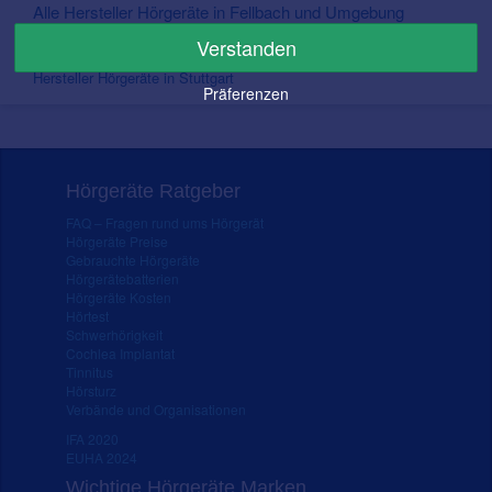
Alle Hersteller Hörgeräte in Fellbach und Umgebung
In Nähe von Fellbach
Verstanden
Hersteller Hörgeräte in Stuttgart
Präferenzen
Hörgeräte Ratgeber
FAQ – Fragen rund ums Hörgerät
Hörgeräte Preise
Gebrauchte Hörgeräte
Hörgerätebatterien
Hörgeräte Kosten
Hörtest
Schwerhörigkeit
Cochlea Implantat
Tinnitus
Hörsturz
Verbände und Organisationen
IFA 2020
EUHA 2024
Wichtige Hörgeräte Marken