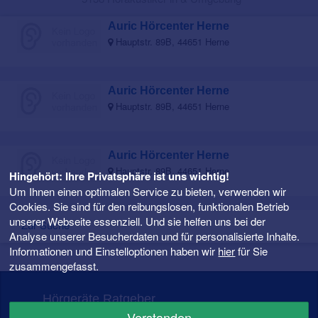
Auric Hörcenter Herne
Hauptstr. 89B, 44651 Herne
Auric Hörcenter Herne
Hauptstr. 89B, 44651 Herne
Auric Hörcenter Herne
Hauptstr. 89B, 44651 Herne
Hingehört: Ihre Privatsphäre ist uns wichtig!
Um Ihnen einen optimalen Service zu bieten, verwenden wir
Cookies. Sie sind für den reibungslosen, funktionalen Betrieb
unserer Webseite essenziell. Und sie helfen uns bei der
Zur Suche
Analyse unserer Besucherdaten und für personalisierte Inhalte.
Informationen und Einstelloptionen haben wir
hier
für Sie
zusammengefasst.
Hörgeräte Ratgeber
Verstanden