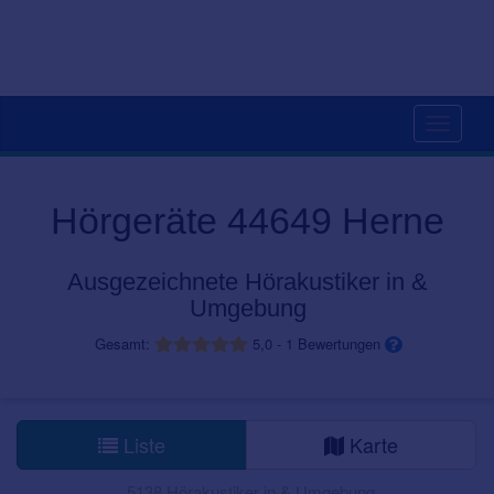
Toggle
navigati
Hörgeräte 44649 Herne
Ausgezeichnete Hörakustiker in &
Umgebung
Gesamt:
5,0
-
1
Bewertungen
Liste
Karte
5138 Hörakustiker in & Umgebung