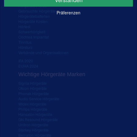
FAQ – Fragen rund ums Hörgerät
Hörgeräte Preise
Gebrauchte Hörgeräte
Präferenzen
Hörgerätebatterien
Hörgeräte Kosten
Hörtest
Schwerhörigkeit
Cochlea Implantat
Tinnitus
Hörsturz
Verbände und Organisationen
IFA 2020
EUHA 2024
Wichtige Hörgeräte Marken
Signia Hörgeräte
Oticon Hörgeräte
Phonak Hörgeräte
Audio Service Hörgeräte
Widex Hörgeräte
Philips Hörgeräte
Hansaton Hörgeräte
GN Resound Hörgeräte
Unitron Hörgeräte
Starkey Hörgeräte
Bernafon Hörgeräte