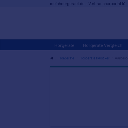
meinhoergeraet.de - Verbraucherportal fü
Hörgeräte
Hörgeräte Vergleich
Hörgeräte
Hörgeräteakustiker
Aarberg