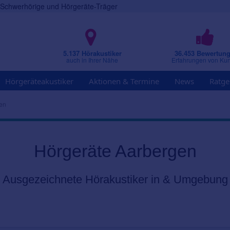
r Schwerhörige und Hörgeräte-Träger
5.137 Hörakustiker
36.453 Bewertun
auch in Ihrer Nähe
Erfahrungen von Ku
Hörgeräteakustiker
Aktionen & Termine
News
Ratge
en
Hörgeräte Aarbergen
Ausgezeichnete Hörakustiker in & Umgebung