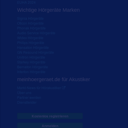
EUHA 2024
Wichtige Hörgeräte Marken
Signia Hörgeräte
Oticon Hörgeräte
Phonak Hörgeräte
Audio Service Hörgeräte
Widex Hörgeräte
Philips Hörgeräte
Hansaton Hörgeräte
GN Resound Hörgeräte
Unitron Hörgeräte
Starkey Hörgeräte
Bernafon Hörgeräte
Interton Hörgeräte
meinhoergeraet.de für Akustiker
Markt-News für Hörakustiker
Über uns
Partner werden
Dienstleister
Kostenlos registrieren
Anmelden