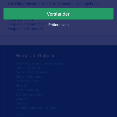
Alle Hörgeräteakustiker in Andernach und Umgebung
In Nähe von Andernach
Verstanden
Hörgeräte in Köln
Hörgeräte in Frankfurt am Main
Präferenzen
Hörgeräte in Düsseldorf
Hörgeräte Ratgeber
FAQ – Fragen rund ums Hörgerät
Hörgeräte Preise
Gebrauchte Hörgeräte
Hörgerätebatterien
Hörgeräte Kosten
Hörtest
Schwerhörigkeit
Cochlea Implantat
Tinnitus
Hörsturz
Verbände und Organisationen
IFA 2020