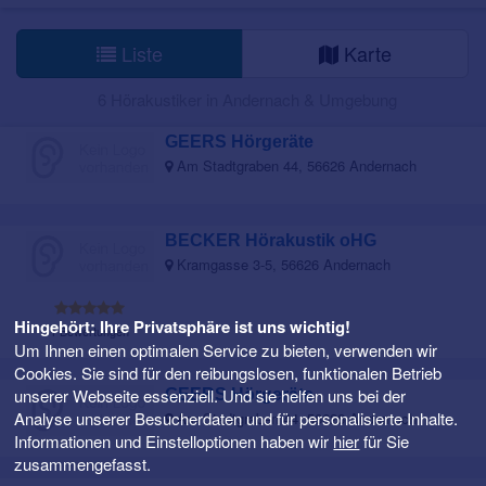
Liste
Karte
6 Hörakustiker in Andernach & Umgebung
GEERS Hörgeräte
Am Stadtgraben 44, 56626 Andernach
BECKER Hörakustik oHG
Kramgasse 3-5, 56626 Andernach
Hingehört: Ihre Privatsphäre ist uns wichtig!
1 Bewertungen
Um Ihnen einen optimalen Service zu bieten, verwenden wir
Cookies. Sie sind für den reibungslosen, funktionalen Betrieb
unserer Webseite essenziell. Und sie helfen uns bei der
GEERS Hörgeräte
Analyse unserer Besucherdaten und für personalisierte Inhalte.
Am Stadtgraben 44, 56626 Andernach
Informationen und Einstelloptionen haben wir
hier
für Sie
zusammengefasst.