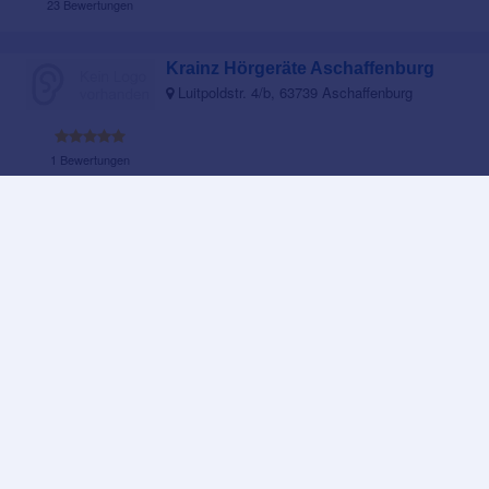
23 Bewertungen
Krainz Hörgeräte Aschaffenburg
Luitpoldstr. 4/b, 63739 Aschaffenburg
1 Bewertungen
TRABERT Besser Hören
Frohsinnstraße 13, 63739 Aschaffenburg
23 Bewertungen
Alle Hörgeräteakustiker in Aschaffenburg und Umgebung
In Nähe von Aschaffenburg
Hörgeräte in Frankfurt am Main
Hörgeräte in Würzburg