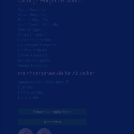
Wichtige Hörgeräte Marken
Signia Hörgeräte
Oticon Hörgeräte
Phonak Hörgeräte
Audio Service Hörgeräte
Widex Hörgeräte
Philips Hörgeräte
Hansaton Hörgeräte
GN Resound Hörgeräte
Unitron Hörgeräte
Starkey Hörgeräte
Bernafon Hörgeräte
Interton Hörgeräte
meinhoergeraet.de für Akustiker
Markt-News für Hörakustiker
Über uns
Partner werden
Dienstleister
Kostenlos registrieren
Anmelden