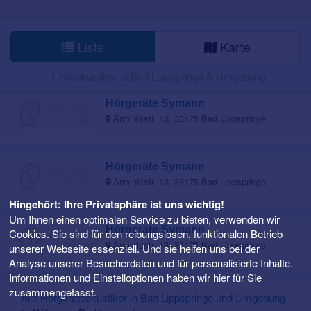
Liste
Karte
1 Hörakustiker in Bad Lippspringe & Umgebung
Hörgeräte Symann
Arminisstr. 13, 33175 Bad Lippspringe
Hörgeräte Symann
Arminisstr. 13, 33175 Bad Lippspringe
Hingehört: Ihre Privatsphäre ist uns wichtig!
Um Ihnen einen optimalen Service zu bieten, verwenden wir
Hörgeräte Symann
Cookies. Sie sind für den reibungslosen, funktionalen Betrieb
Arminisstr. 13, 33175 Bad Lippspringe
unserer Webseite essenziell. Und sie helfen uns bei der
Analyse unserer Besucherdaten und für personalisierte Inhalte.
Informationen und Einstelloptionen haben wir
hier
für Sie
zusammengefasst.
Alle Hörgeräteakustiker in Bad Lippspringe und Umgebung