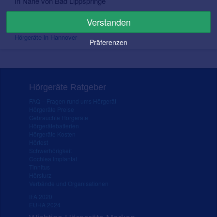
In Nähe von Bad Lippspringe
Hörgeräte in Bielefeld
Verstanden
Hörgeräte in Kassel
Hörgeräte in Hannover
Präferenzen
Hörgeräte Ratgeber
FAQ – Fragen rund ums Hörgerät
Hörgeräte Preise
Gebrauchte Hörgeräte
Hörgerätebatterien
Hörgeräte Kosten
Hörtest
Schwerhörigkeit
Cochlea Implantat
Tinnitus
Hörsturz
Verbände und Organisationen
IFA 2020
EUHA 2024