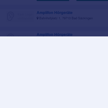
Amplifon Hörgeräte
Bahnhofplatz 1, 79713 Bad Säckingen
Amplifon Hörgeräte
Bahnhofplatz 1, 79713 Bad Säckingen
Amplifon Hörgeräte
Bahnhofplatz 1, 79713 Bad Säckingen
Alle Hörgeräteakustiker in Bad Säckingen und Umgebung
Beliebte Hörakustiker-Aktionen in Bad
Säckingen