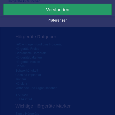
Hörgeräte in München
Hörgeräte in Rosenheim
Verstanden
Hörgeräte in Fürstenfeldbruck
Präferenzen
Hörgeräte Ratgeber
FAQ – Fragen rund ums Hörgerät
Hörgeräte Preise
Gebrauchte Hörgeräte
Hörgerätebatterien
Hörgeräte Kosten
Hörtest
Schwerhörigkeit
Cochlea Implantat
Tinnitus
Hörsturz
Verbände und Organisationen
IFA 2020
EUHA 2024
Wichtige Hörgeräte Marken
Signia Hörgeräte