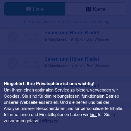
Liste
Karte
6 Hörakustiker in Bad Wiessee & Umgebung
Sehen und Hören Riedel
Münchnerstr. 9, 83707 Bad Wiessee
Sehen und Hören Riedel
Münchnerstr. 9, 83707 Bad Wiessee
Hingehört: Ihre Privatsphäre ist uns wichtig!
Sehen und Hören Riedel
Um Ihnen einen optimalen Service zu bieten, verwenden wir
Münchnerstr. 9, 83707 Bad Wiessee
Cookies. Sie sind für den reibungslosen, funktionalen Betrieb
unserer Webseite essenziell. Und sie helfen uns bei der
Analyse unserer Besucherdaten und für personalisierte Inhalte.
Informationen und Einstelloptionen haben wir
hier
für Sie
Alle Hörgeräteakustiker in Bad Wiessee und Umgebung
zusammengefasst.
In Nähe von Bad Wiessee