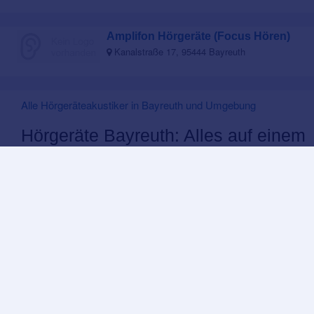
Amplifon Hörgeräte (Focus Hören)
Kanalstraße 17, 95444 Bayreuth
Alle Hörgeräteakustiker in Bayreuth und Umgebung
Hörgeräte Bayreuth: Alles auf einem
Blick
Um aktiv am
Leben
teilzunehmen
ist gutes
Hören und
Verstehen
essentiell.
Doch im
Laufe der Zeit
lässt das