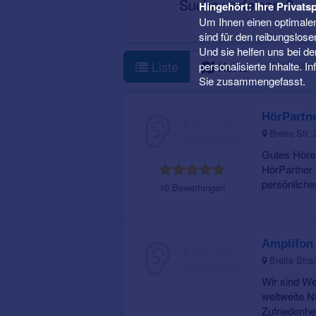
Suche verfeinern?
Hingehört: Ihre Privatsp
Um Ihnen einen optimalen
sind für den reibungslose
Und sie helfen uns bei d
2 Höraku
Liste
Karte
personalisierte Inhalte. 
Sie zusammengefasst.
HörPartn
Breite Str.
Gutes Hören
HörPartner 
persönliche
10 Bewertungen
Amplifon
Breite Str
Wir sind We
weltweite N
Zufriedenhei