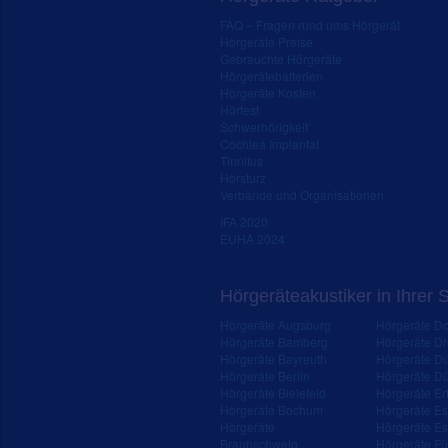
FAQ – Fragen rund ums Hörgerät
Hörgeräte Preise
Gebrauchte Hörgeräte
Hörgerätebatterien
Hörgeräte Kosten
Hörtest
Schwerhörigkeit
Cochlea Implantat
Tinnitus
Hörsturz
Verbände und Organisationen
IFA 2020
EUHA 2024
Hörgeräteakustiker in Ihrer 
Hörgeräte Augsburg
Hörgeräte D
Hörgeräte Bamberg
Hörgeräte D
Hörgeräte Bayreuth
Hörgeräte Du
Hörgeräte Berlin
Hörgeräte Dü
Hörgeräte Bielefeld
Hörgeräte Erf
Hörgeräte Bochum
Hörgeräte E
Hörgeräte
Hörgeräte Es
Braunschweig
Hörgeräte Fü