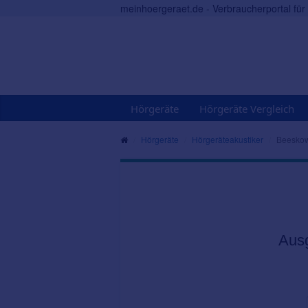
meinhoergeraet.de - Verbraucherportal fü
Hörgeräte
Hörgeräte Vergleich
Hörgeräte
Hörgeräteakustiker
Beesko
Aus