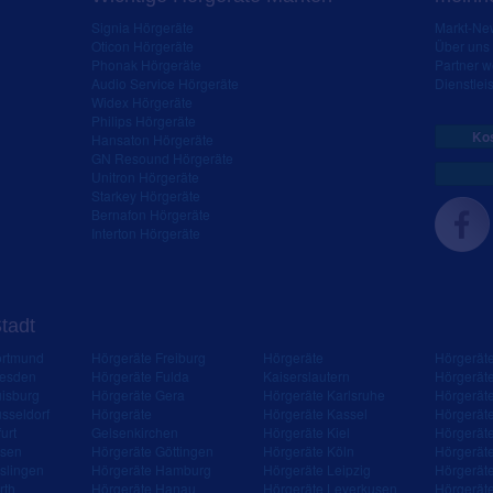
Signia Hörgeräte
Markt-New
Oticon Hörgeräte
Über uns
Phonak Hörgeräte
Partner 
Audio Service Hörgeräte
Dienstleis
Widex Hörgeräte
Philips Hörgeräte
Kos
Hansaton Hörgeräte
GN Resound Hörgeräte
Unitron Hörgeräte
Starkey Hörgeräte
Bernafon Hörgeräte
Interton Hörgeräte
Stadt
ortmund
Hörgeräte Freiburg
Hörgeräte
Hörgerät
resden
Hörgeräte Fulda
Kaiserslautern
Hörgerät
isburg
Hörgeräte Gera
Hörgeräte Karlsruhe
Hörgerät
sseldorf
Hörgeräte
Hörgeräte Kassel
Hörgerät
urt
Gelsenkirchen
Hörgeräte Kiel
Hörgerät
ssen
Hörgeräte Göttingen
Hörgeräte Köln
Hörgerät
slingen
Hörgeräte Hamburg
Hörgeräte Leipzig
Hörgerät
rth
Hörgeräte Hanau
Hörgeräte Leverkusen
Hörgerät