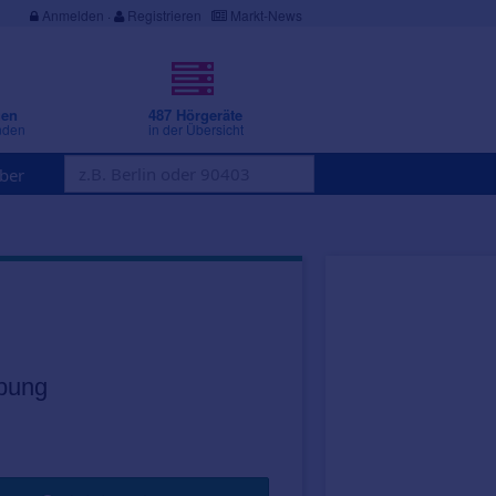
Anmelden
·
Registrieren
Markt-News
gen
487 Hörgeräte
nden
in der Übersicht
ber
bung