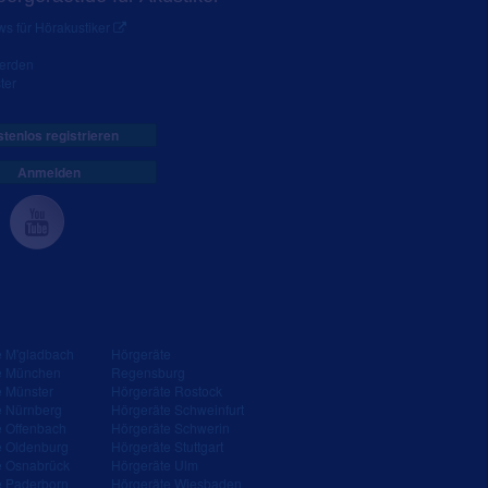
s für Hörakustiker
werden
ter
tenlos registrieren
Anmelden
e M'gladbach
Hörgeräte
e München
Regensburg
e Münster
Hörgeräte Rostock
e Nürnberg
Hörgeräte Schweinfurt
e Offenbach
Hörgeräte Schwerin
e Oldenburg
Hörgeräte Stuttgart
e Osnabrück
Hörgeräte Ulm
e Paderborn
Hörgeräte Wiesbaden