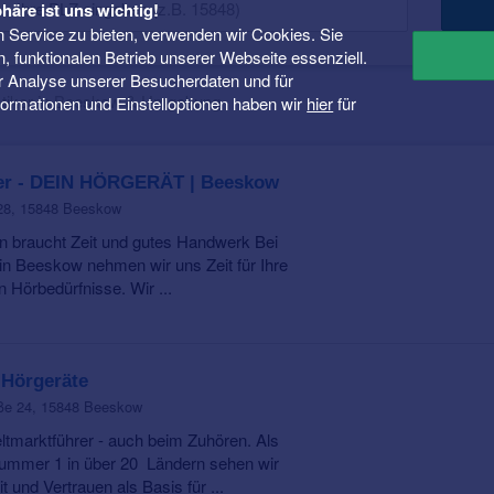
häre ist uns wichtig!
 Service zu bieten, verwenden wir Cookies. Sie
n, funktionalen Betrieb unserer Webseite essenziell.
er Analyse unserer Besucherdaten und für
stiker in Beeskow & Umgebung
Informationen und Einstelloptionen haben wir
hier
für
er - DEIN HÖRGERÄT | Beeskow
 28, 15848 Beeskow
 braucht Zeit und gutes Handwerk Bei
in Beeskow nehmen wir uns Zeit für Ihre
n Hörbedürfnisse. Wir ...
 Hörgeräte
aße 24, 15848 Beeskow
ltmarktführer - auch beim Zuhören. Als
ummer 1 in über 20 Ländern sehen wir
t und Vertrauen als Basis für ...