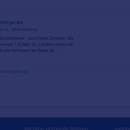
 Hörgeräte
aße 24, 15848 Beeskow
ltmarktführer - auch beim Zuhören. Als
ummer 1 in über 20 Ländern sehen wir
t und Vertrauen als Basis für ...
w und Umgebung
Wichtige Hörgeräte Marken
meinho