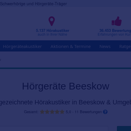
r Schwerhörige und Hörgeräte-Träger
5.137 Hörakustiker
36.453 Bewertun
auch in Ihrer Nähe
Erfahrungen von Ku
Hörgeräteakustiker
Aktionen & Termine
News
Ratge
w
Hörgeräte Beeskow
gezeichnete Hörakustiker in Beeskow & Umge
Gesamt:
5,0
-
11
Bewertungen