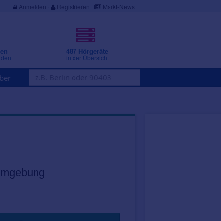
Anmelden
·
Registrieren
Markt-News
gen
487 Hörgeräte
nden
in der Übersicht
ber
h
 Umgebung