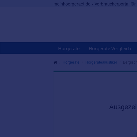
meinhoergeraet.de - Verbraucherportal fü
Hörgeräte
Hörgeräte Vergleich
Hörgeräte
Hörgeräteakustiker
Bergisc
Ausgezei