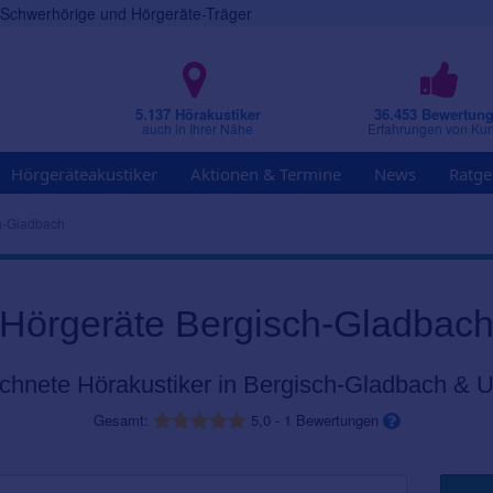
r Schwerhörige und Hörgeräte-Träger
5.137 Hörakustiker
36.453 Bewertun
auch in Ihrer Nähe
Erfahrungen von Ku
Hörgeräteakustiker
Aktionen & Termine
News
Ratge
h-Gladbach
Hörgeräte Bergisch-Gladbac
chnete Hörakustiker in Bergisch-Gladbach &
Gesamt:
5,0
-
1
Bewertungen