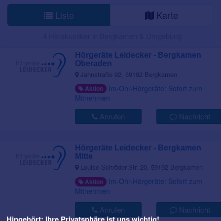
Liste
Karte
4 Hörakustiker in Bergkamen & Umgebung
Hörgeräte Leidecker - Bergkamen
Oberaden
Jahnstraße 92, 59192 Bergkamen
Im-Ohr-Hörgeräte: Sofort zum
Aktion
Mitnehmen
Anrufen
Nachricht
Hörgeräte Leidecker - Bergkamen
Mitte
Louise-Schröder-Str. 20, 59192 Bergkamen
Im-Ohr-Hörgeräte: Sofort zum
Aktion
Mitnehmen
Anrufen
Nachricht
Hingehört: Ihre Privatsphäre ist uns wichtig!