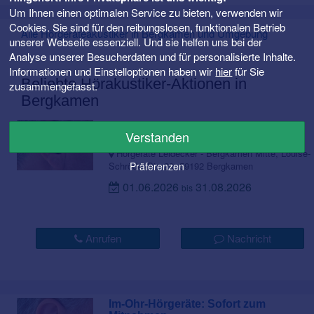
Um Ihnen einen optimalen Service zu bieten, verwenden wir
Cookies. Sie sind für den reibungslosen, funktionalen Betrieb
Alle Hörgeräteakustiker in Bergkamen und Umgebung
unserer Webseite essenziell. Und sie helfen uns bei der
Analyse unserer Besucherdaten und für personalisierte Inhalte.
Informationen und Einstelloptionen haben wir
hier
für Sie
Beliebte Hörakustiker-Aktionen in
zusammengefasst.
Bergkamen
Im-Ohr-Hörgeräte: Sofort zum
Verstanden
Mitnehmen
Hörgeräte Leidecker - Bergkamen Mitte, Louise-
Präferenzen
Schröder-Str. 20, 59192 Bergkamen
01.06.2026
31.08.2026
bis
Anrufen
Nachricht
Im-Ohr-Hörgeräte: Sofort zum