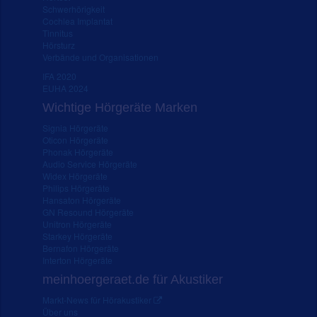
Schwerhörigkeit
Cochlea Implantat
Tinnitus
Hörsturz
Verbände und Organisationen
IFA 2020
EUHA 2024
Wichtige Hörgeräte Marken
Signia Hörgeräte
Oticon Hörgeräte
Phonak Hörgeräte
Audio Service Hörgeräte
Widex Hörgeräte
Philips Hörgeräte
Hansaton Hörgeräte
GN Resound Hörgeräte
Unitron Hörgeräte
Starkey Hörgeräte
Bernafon Hörgeräte
Interton Hörgeräte
meinhoergeraet.de für Akustiker
Markt-News für Hörakustiker
Über uns