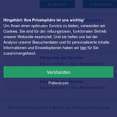
Anrufen
Nachricht
Hingehört: Ihre Privatsphäre ist uns wichtig!
HörPartner - DEIN HÖRGERÄT |
Um Ihnen einen optimalen Service zu bieten, verwenden wir
Bernau
Cookies. Sie sind für den reibungslosen, funktionalen Betrieb
Jahnstraße 50, 16321 Bernau bei Berlin
unserer Webseite essenziell. Und sie helfen uns bei der
Analyse unserer Besucherdaten und für personalisierte Inhalte.
5 Bewertungen
Informationen und Einstelloptionen haben wir
hier
für Sie
zusammengefasst.
Hörgeräte am Steintor
Bahnhofstraße 7, 16321 Bernau bei Berlin
Verstanden
Hörgeräte am Steintor
Präferenzen
Bahnhofstraße 7, 16321 Bernau bei Berlin
Alle Hörgeräteakustiker in Bernau bei Berlin und Umgebung