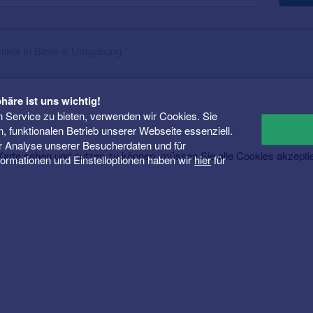
tiker in Biblis & Umgebung
häre ist uns wichtig!
 Service zu bieten, verwenden wir Cookies. Sie
n, funktionalen Betrieb unserer Webseite essenziell.
er Analyse unserer Besucherdaten und für
rte sehen und nutzen zu können, müssen Sie alle Cookies akzepti
Informationen und Einstelloptionen haben wir
hier
für