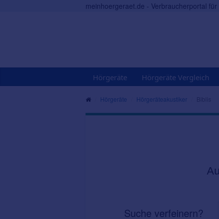
meinhoergeraet.de - Verbraucherportal fü
Hörgeräte
Hörgeräte Vergleich
Hörgeräte
Hörgeräteakustiker
Biblis
Au
Suche verfeinern?