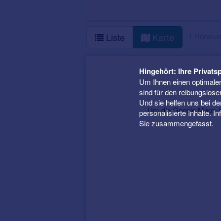
1 Hörakus
Liste
Karte
Hingehört: Ihre Privatsp
Um Ihnen einen optimalen
sind für den reibungslose
Und sie helfen uns bei d
Um die Google Maps-Ka
personalisierte Inhalte. 
Sie zusammengefasst.