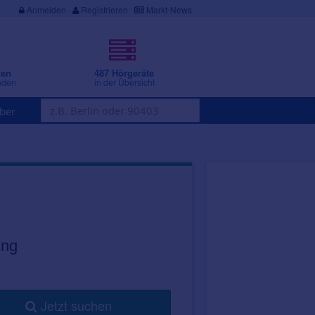
Anmelden
·
Registrieren
Markt-News
gen
487 Hörgeräte
nden
in der Übersicht
ber
ung
Jetzt suchen