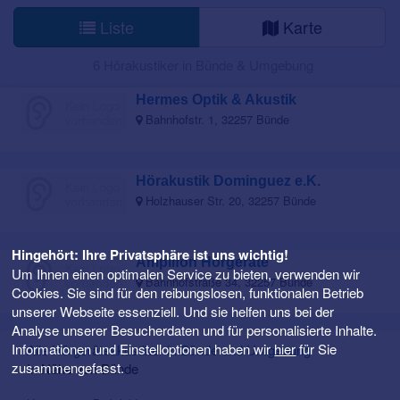
Liste
Karte
6 Hörakustiker in Bünde & Umgebung
Hermes Optik & Akustik
Bahnhofstr. 1, 32257 Bünde
Hörakustik Dominguez e.K.
Holzhauser Str. 20, 32257 Bünde
Hingehört: Ihre Privatsphäre ist uns wichtig!
Amplifon Hörgeräte
Um Ihnen einen optimalen Service zu bieten, verwenden wir
Bahnhofstraße 34, 32257 Bünde
Cookies. Sie sind für den reibungslosen, funktionalen Betrieb
unserer Webseite essenziell. Und sie helfen uns bei der
Analyse unserer Besucherdaten und für personalisierte Inhalte.
Informationen und Einstelloptionen haben wir
hier
für Sie
Alle Hörgeräteakustiker in Bünde und Umgebung
zusammengefasst.
In Nähe von Bünde