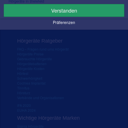
Hörgeräte in Bielefeld
Hörgeräte in Hannover
Verstanden
Hörgeräte in Bremen
Präferenzen
Hörgeräte Ratgeber
FAQ – Fragen rund ums Hörgerät
Hörgeräte Preise
Gebrauchte Hörgeräte
Hörgerätebatterien
Hörgeräte Kosten
Hörtest
Schwerhörigkeit
Cochlea Implantat
Tinnitus
Hörsturz
Verbände und Organisationen
IFA 2020
EUHA 2024
Wichtige Hörgeräte Marken
Signia Hörgeräte