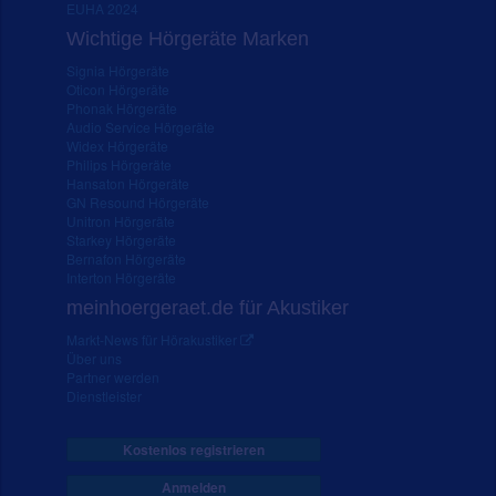
EUHA 2024
Wichtige Hörgeräte Marken
Signia Hörgeräte
Oticon Hörgeräte
Phonak Hörgeräte
Audio Service Hörgeräte
Widex Hörgeräte
Philips Hörgeräte
Hansaton Hörgeräte
GN Resound Hörgeräte
Unitron Hörgeräte
Starkey Hörgeräte
Bernafon Hörgeräte
Interton Hörgeräte
meinhoergeraet.de für Akustiker
Markt-News für Hörakustiker
Über uns
Partner werden
Dienstleister
Kostenlos registrieren
Anmelden