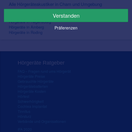
Alle Hörgeräteakustiker in Cham und Umgebung
In Nähe von Cham
Verstanden
Hörgeräte in Regensburg
Hörgeräte in Amberg
Präferenzen
Hörgeräte in Roding
Hörgeräte Ratgeber
FAQ – Fragen rund ums Hörgerät
Hörgeräte Preise
Gebrauchte Hörgeräte
Hörgerätebatterien
Hörgeräte Kosten
Hörtest
Schwerhörigkeit
Cochlea Implantat
Tinnitus
Hörsturz
Verbände und Organisationen
IFA 2020