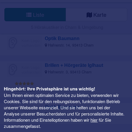
Liste
Karte
5 Hörakustiker in Cham & Umgebung
Optik Baumann
Hafnerstr. 14, 93413 Cham
Brillen + Hörgeräte Iglhaut
Hafnerstr. 3, 93413 Cham
Hingehört: Ihre Privatsphäre ist uns wichtig!
1 Bewertungen
Um Ihnen einen optimalen Service zu bieten, verwenden wir
Cookies. Sie sind für den reibungslosen, funktionalen Betrieb
unserer Webseite essenziell. Und sie helfen uns bei der
Optik Baumann
Analyse unserer Besucherdaten und für personalisierte Inhalte.
Hafnerstr. 14, 93413 Cham
Informationen und Einstelloptionen haben wir
hier
für Sie
zusammengefasst.