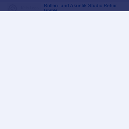
Brillen- und Akustik-Studio Reher
GmbH
Bahnhofstr. 4, 49661 Cloppenburg
Alle Hörgeräteakustiker in Cloppenburg und Umgebung
In Nähe von Cloppenburg
Hörgeräte in Bremen
Hörgeräte in Bielefeld
Hörgeräte in Oldenburg
Hörgeräte Ratgeber
FAQ – Fragen rund ums Hörgerät
Hörgeräte Preise
Gebrauchte Hörgeräte
Hörgerätebatterien
Hörgeräte Kosten
Hörtest