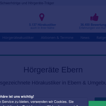
r Schwerhörige und Hörgeräte-Träger
5.137 Hörakustiker
36.450 Bewertun
auch in Ihrer Nähe
Erfahrungen von Ku
Hörgeräteakustiker
Aktionen & Termine
News
Ratge
Hörgeräte Ebern
sgezeichnete Hörakustiker in Ebern & Umgeb
häre ist uns wichtig!
 Service zu bieten, verwenden wir Cookies. Sie