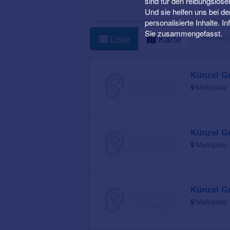
sind für den reibungslose
Und sie helfen uns bei d
personalisierte Inhalte. 
Sie zusammengefasst.
1 Hörakus
Liste
Karte
Künzel G
Marktplatz 
Künzel G
Marktplatz 
Künzel G
Marktplatz 