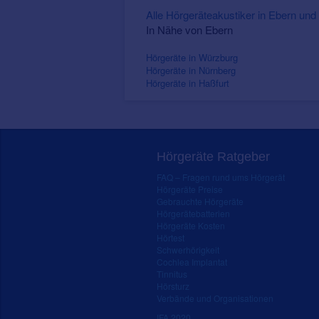
Alle Hörgeräteakustiker in Ebern u
In Nähe von Ebern
Hörgeräte in Würzburg
Hörgeräte in Nürnberg
Hörgeräte in Haßfurt
Hörgeräte Ratgeber
FAQ – Fragen rund ums Hörgerät
Hörgeräte Preise
Gebrauchte Hörgeräte
Hörgerätebatterien
Hörgeräte Kosten
Hörtest
Schwerhörigkeit
Cochlea Implantat
Tinnitus
Hörsturz
Verbände und Organisationen
IFA 2020