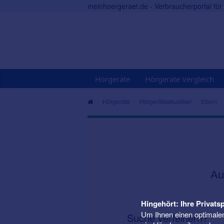
meinhoergeraet.de - Verbraucherportal fü
Hörgeräte
Hörgeräte Vergleich
Hörgeräte
Hörgeräteakustiker
Ebern
Au
Hingehört: Ihre Privatsp
Um Ihnen einen optimalen
Suche verfeinern?