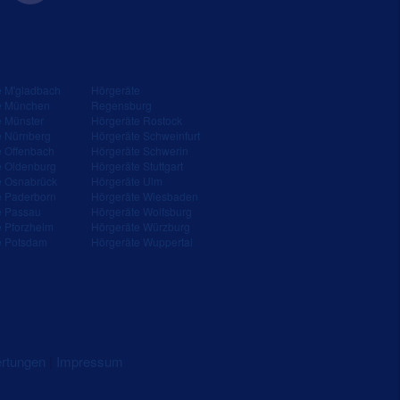
e M'gladbach
Hörgeräte
e München
Regensburg
e Münster
Hörgeräte Rostock
e Nürnberg
Hörgeräte Schweinfurt
e Offenbach
Hörgeräte Schwerin
e Oldenburg
Hörgeräte Stuttgart
e Osnabrück
Hörgeräte Ulm
e Paderborn
Hörgeräte Wiesbaden
e Passau
Hörgeräte Wolfsburg
e Pforzheim
Hörgeräte Würzburg
e Potsdam
Hörgeräte Wuppertal
ertungen
|
Impressum