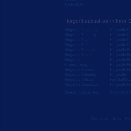
EUHA 2024
Hörgeräteakustiker in Ihrer 
Hörgeräte Augsburg
Hörgeräte D
Hörgeräte Bamberg
Hörgeräte D
Hörgeräte Bayreuth
Hörgeräte Du
Hörgeräte Berlin
Hörgeräte Dü
Hörgeräte Bielefeld
Hörgeräte Erf
Hörgeräte Bochum
Hörgeräte E
Hörgeräte
Hörgeräte Es
Braunschweig
Hörgeräte Fü
Hörgeräte Bremen
Hörgeräte Fr
Hörgeräte Chemnitz
Hörgeräte
Hörgeräte Cottbus
Frankfurt/Od
Hörgeräte Darmstadt
Hörgeräte Fr
Übersicht Städte (A-E)
Übersicht Stä
Über uns
|
Jobs
|
Pr