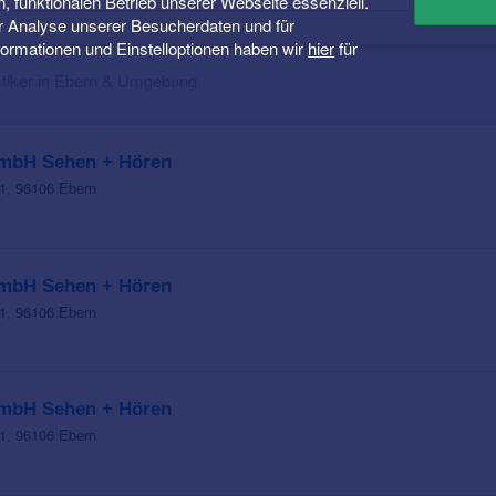
n, funktionalen Betrieb unserer Webseite essenziell.
er Analyse unserer Besucherdaten und für
Informationen und Einstelloptionen haben wir
hier
für
tiker in Ebern & Umgebung
mbH Sehen + Hören
1, 96106 Ebern
mbH Sehen + Hören
1, 96106 Ebern
mbH Sehen + Hören
1, 96106 Ebern