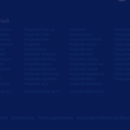
Stadt
ortmund
Hörgeräte Freiburg
Hörgeräte
Hörgerät
resden
Hörgeräte Fulda
Kaiserslautern
Hörgerät
isburg
Hörgeräte Gera
Hörgeräte Karlsruhe
Hörgerät
sseldorf
Hörgeräte
Hörgeräte Kassel
Hörgerät
urt
Gelsenkirchen
Hörgeräte Kiel
Hörgerät
ssen
Hörgeräte Göttingen
Hörgeräte Köln
Hörgerät
slingen
Hörgeräte Hamburg
Hörgeräte Leipzig
Hörgerät
rth
Hörgeräte Hanau
Hörgeräte Leverkusen
Hörgerät
ankfurt
Hörgeräte Hannover
Hörgeräte Lübeck
Hörgerät
Hörgeräte Heidelberg
Hörgeräte Magdeburg
Hörgerät
er
Hörgeräte Ingolstadt
Hörgeräte Mainz
Hörgerät
eiberg
Hörgeräte Jena
Hörgeräte Mannheim
dte (F-L)
Übersicht Städte (M-R)
Übersicht Städte (S-Z)
esse
|
Datenschutz
|
Nutzungshinweise
|
Nutzungsrichtlinien für Bew