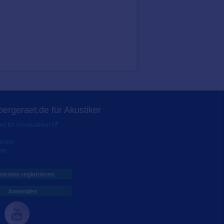
ergeraet.de für Akustiker
s für Hörakustiker
werden
ter
tenlos registrieren
Anmelden