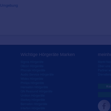
nd Umgebung
Wichtige Hörgeräte Marken
meinho
Signia Hörgeräte
Markt-New
Oticon Hörgeräte
Über uns
Phonak Hörgeräte
Partner 
Audio Service Hörgeräte
Dienstleis
Widex Hörgeräte
Philips Hörgeräte
Kos
Hansaton Hörgeräte
GN Resound Hörgeräte
Unitron Hörgeräte
Starkey Hörgeräte
Bernafon Hörgeräte
Interton Hörgeräte